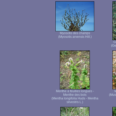
Myosotis des champs
(Myosotis arvensis Hill.)
G
(Ge
Menthe à feuilles longues -
M
Menthe des bois
(Mus
(Mentha longifolia Huds - Mentha
silvestris L.)