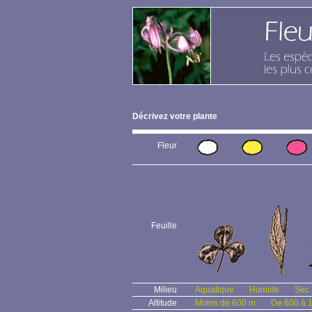
Décrivez votre plante
Fleur
Feuille
Milieu
Aquatique
Humide
Sec
Altitude
Moins de 600 m
De 600 à 