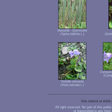
Massette - Quenouille
(Typha latifolia L.)
(Scil
Campanul
(Campa
Violette odorante
(Viola odorata L.)
Site réalisé et édité
All right reserved. No part of this publ
or transmitted in any form