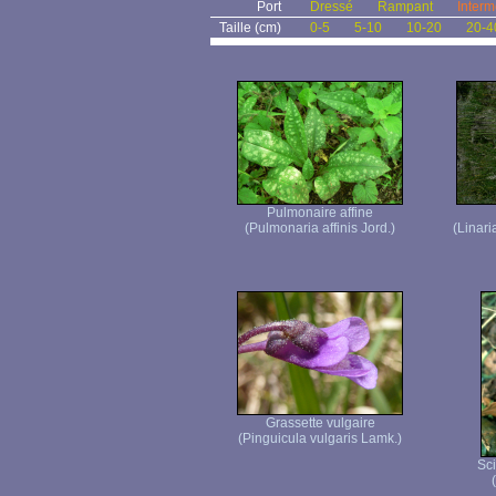
Port
Dressé
Rampant
Interm
Taille (cm)
0-5
5-10
10-20
20-4
Pulmonaire affine
(Pulmonaria affinis Jord.)
(Linari
Grassette vulgaire
(Pinguicula vulgaris Lamk.)
Sci