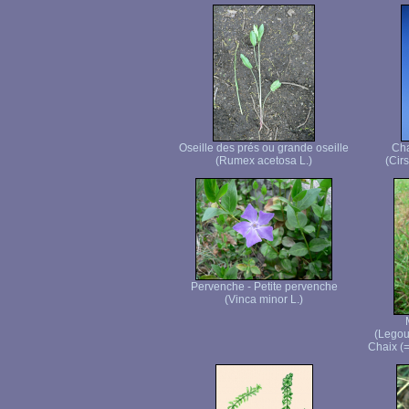
Oseille des prés ou grande oseille
Cha
(Rumex acetosa L.)
(Cir
Pervenche - Petite pervenche
(Vinca minor L.)
(Legou
Chaix (