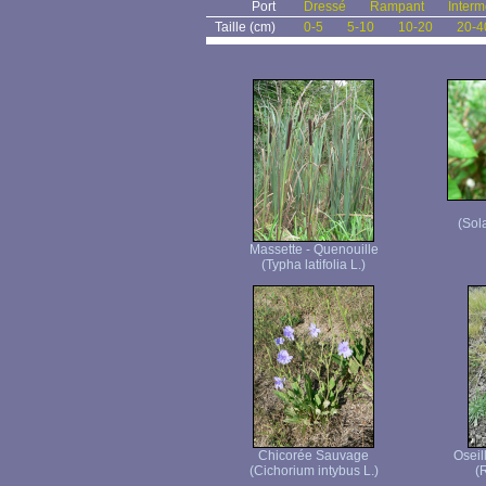
Port
Dressé
Rampant
Interm
Taille (cm)
0-5
5-10
10-20
20-4
(Sol
Massette - Quenouille
(Typha latifolia L.)
Chicorée Sauvage
Oseil
(Cichorium intybus L.)
(