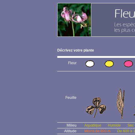
Décrivez votre plante
Fleur
Feuille
Milieu
Aquatique
Humide
Sec
Altitude
Moins de 600 m
De 600 à 