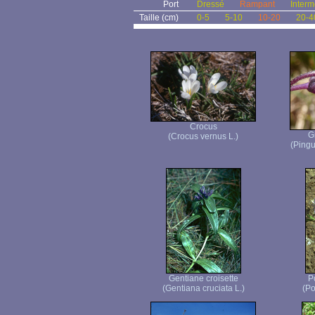
Port
Dressé
Rampant
Interm
Taille (cm)
0-5
5-10
10-20
20-4
Crocus
G
(Crocus vernus L.)
(Pingu
Gentiane croisette
P
(Gentiana cruciata L.)
(Po