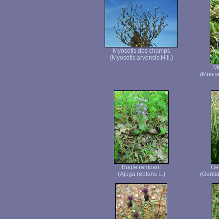
Myosotis des champs
(Myosotis arvensis Hill.)
Mu
(Musca
Bugle rampant
Ge
(Ajuga reptans L.)
(Genti