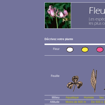
Décrivez votre plante
Fleur
Feuille
Milieu
Aquatique
Humide
Sec
Altitude
Moins de 600 m
De 600 à 