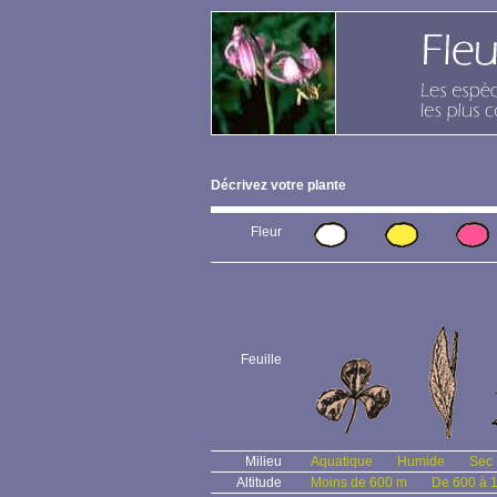
Décrivez votre plante
Fleur
Feuille
Milieu
Aquatique
Humide
Sec
Altitude
Moins de 600 m
De 600 à 