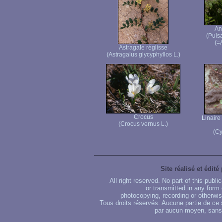
An
(Pulsa
(=
Astragale réglisse
(Astragalus glycyphyllos L.)
Crocus
Linaire
(Crocus vernus L.)
(Cy
Site réalisé et édité
All right reserved. No part of this publ
or transmitted in any form
photocopying, recording or otherwise
Tous droits réservés. Aucune partie de ce 
par aucun moyen, sans u