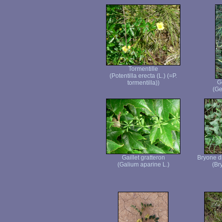
Tormentille
(Potentilla erecta (L.) (=P.
G
tormentilla))
(Ge
Gaillet gratteron
Bryone di
(Galium aparine L.)
(Br