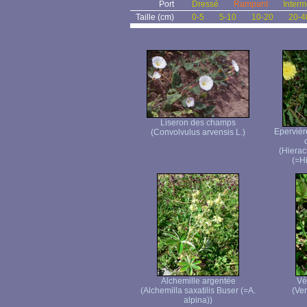
Port
Dressé
Rampant
Interm
Taille (cm)
0-5
5-10
10-20
20-4
Liseron des champs
Epervière
(Convolvulus arvensis L.)
(Hierac
(=H
Alchemille argentée
Vé
(Alchemilla saxatilis Buser (=A.
(Ver
alpina))