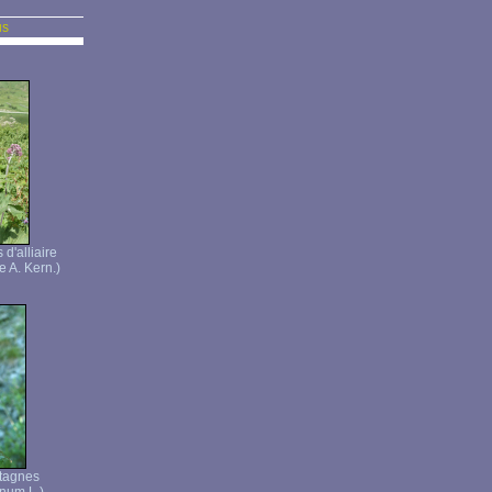
us
 d'alliaire
e A. Kern.)
tagnes