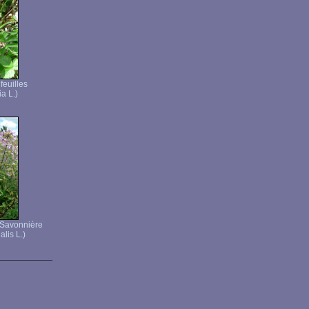
feuilles
ia L.)
- Savonnière
alis L.)