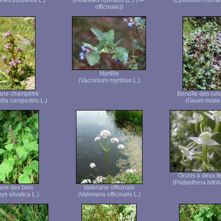
thes purpurea L.)
(Petasites hybridus (L.) (=P.
(Epilobium monta
officinale))
Myrtille
(Vaccinium myrtillus L.)
ane champêtre
Benoîte des rui
lla campestris L.)
(Geum rivale 
Orchis à deux fe
(Platanthera bifoli
aire des bois
Valériane officinale
ys silvatica L.)
(Valeriana officinalis L.)