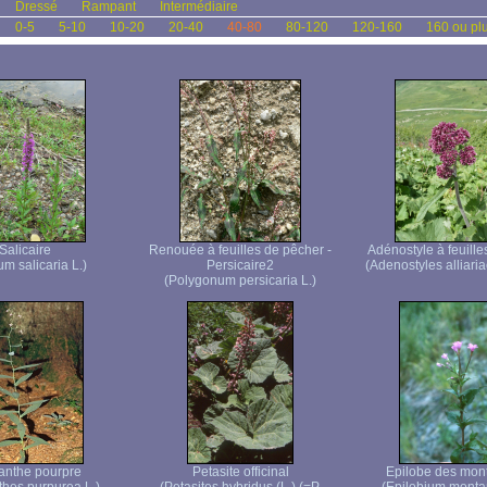
Dressé
Rampant
Intermédiaire
0-5
5-10
10-20
20-40
40-80
80-120
120-160
160 ou pl
Salicaire
Renouée à feuilles de pêcher -
Adénostyle à feuilles
um salicaria L.)
Persicaire2
(Adenostyles alliaria
(Polygonum persicaria L.)
anthe pourpre
Petasite officinal
Epilobe des mon