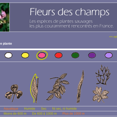
<< re
e plante
Aquatique
Humide
Sec
Ni sec, ni humide
Moins de 600 m
De 600 à 1000 m
Plus de 1000 m