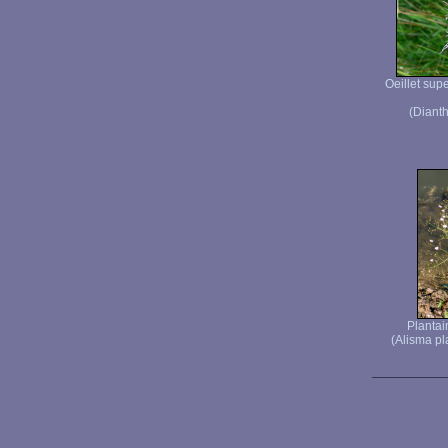
Oeillet sup
(Diant
Plantai
(Alisma pl