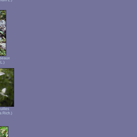
num L.)
sseaux
L.)
uilles
a Rich.)