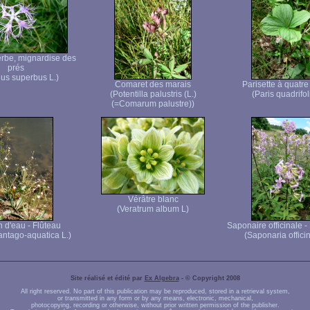
erbe, mignardise des
prés
hus superbus L.)
Comaret des marais
Parisette à quatre 
(Potentilla palustris (L.)
(Paris quadrifol
(=Comarum palustre))
Vérâtre blanc
(Veratrum album L)
n d'eau - Flûteau
Saponaire officinale 
antago-aquatica L.)
(Saponaria officin
Site réalisé et édité par
Ex Algebra
- © Copyright 2008
All right reserved. No part of this publication may be reproduced, stored in a retrieval system,
or transmitted in any form or by any means, electronic, mechanical,
photocopying, recording or otherwise, without prior written permission of the publisher.