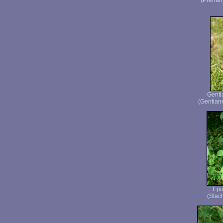
(Prenan
Genti
(Gentiane
Epi
(Stach