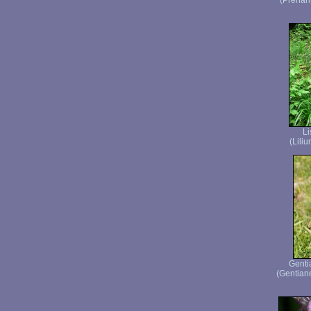
(Prenan
Li
(Lili
Genti
(Gentiane