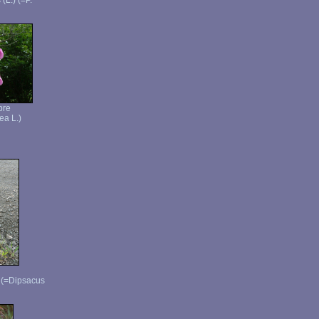
(L.) (=P.
pre
ea L.)
 (=Dipsacus