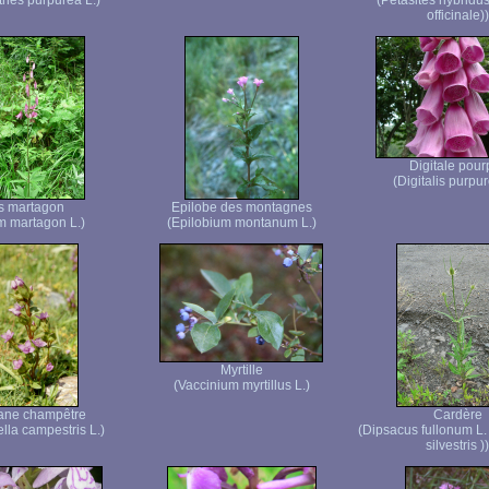
thes purpurea L.)
(Petasites hybridus 
officinale))
Digitale pour
(Digitalis purpur
s martagon
Epilobe des montagnes
um martagon L.)
(Epilobium montanum L.)
Myrtille
(Vaccinium myrtillus L.)
ane champêtre
Cardère
lla campestris L.)
(Dipsacus fullonum L.
silvestris ))