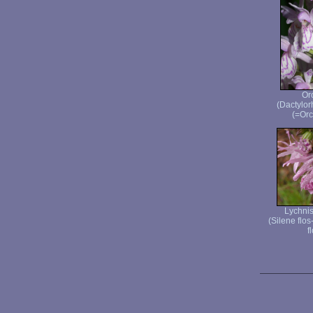
Or
(Dactylor
(=Orc
Lychnis
(Silene flos
f