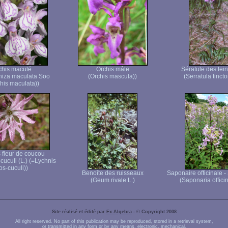
chis maculé
Orchis mâle
Sératule des tein
hiza maculata Soo
(Orchis mascula))
(Serratula tincto
his maculata))
 fleur de coucou
-cuculi (L.) (=Lychnis
los-cuculi))
Benoîte des ruisseaux
Saponaire officinale 
(Geum rivale L.)
(Saponaria officin
Site réalisé et édité par
Ex Algebra
- © Copyright 2008
All right reserved. No part of this publication may be reproduced, stored in a retrieval system,
or transmitted in any form or by any means, electronic, mechanical,