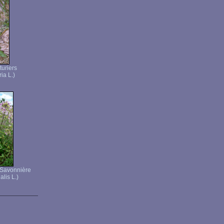
turiers
ria L.)
- Savonnière
alis L.)