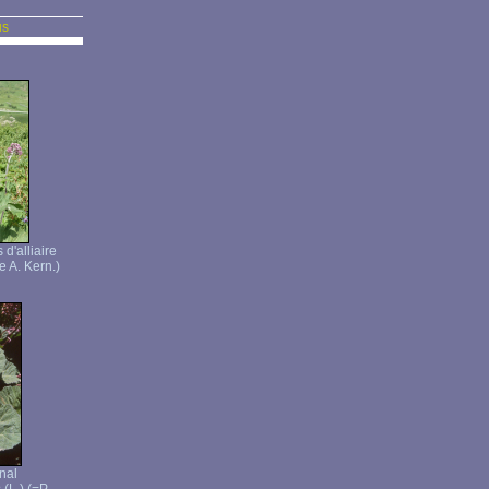
us
 d'alliaire
e A. Kern.)
inal