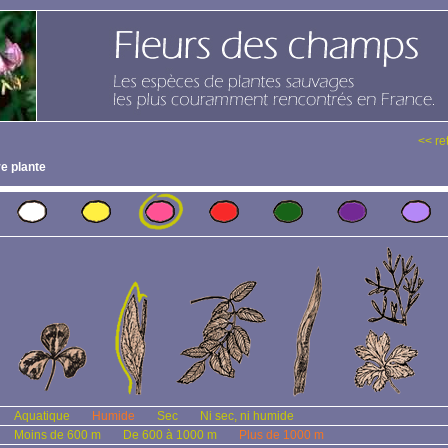
<< re
e plante
Aquatique
Humide
Sec
Ni sec, ni humide
Moins de 600 m
De 600 à 1000 m
Plus de 1000 m