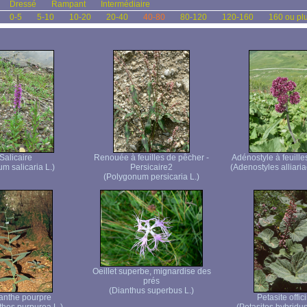
Dressé
Rampant
Intermédiaire
0-5
5-10
10-20
20-40
40-80
80-120
120-160
160 ou pl
Salicaire
Renouée à feuilles de pêcher -
Adénostyle à feuilles
um salicaria L.)
Persicaire2
(Adenostyles alliaria
(Polygonum persicaria L.)
Oeillet superbe, mignardise des
prés
(Dianthus superbus L.)
anthe pourpre
Petasite offic