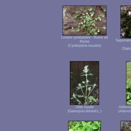
Linaire cymbalaire - Ruine de
Saponaire
Rome
(Cymbalaria muralis)
(Sapo
Ortie royale
Adénosty
(Galeopsis tetrahit L.)
(Adenost