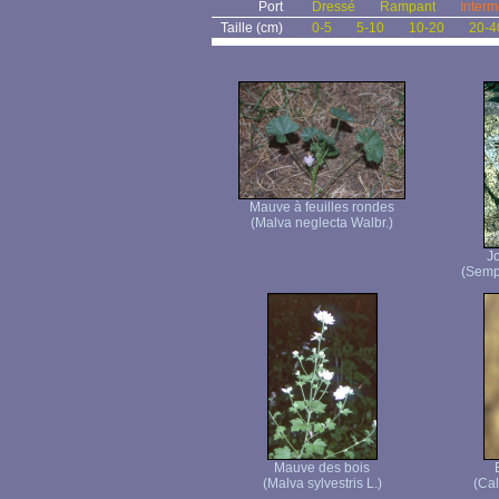
Port
Dressé
Rampant
Interm
Taille (cm)
0-5
5-10
10-20
20-4
Mauve à feuilles rondes
(Malva neglecta Walbr.)
J
(Semp
Mauve des bois
(Malva sylvestris L.)
(Cal