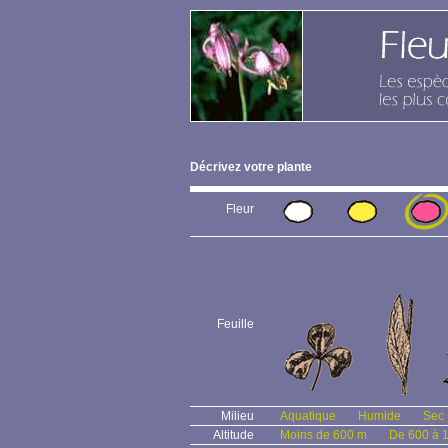
Décrivez votre plante
Fleur
Feuille
Milieu
Aquatique
Humide
Sec
Altitude
Moins de 600 m
De 600 à 