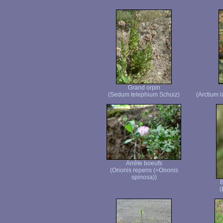
Grand orpin
(Sedum telephium Schuiz)
(Arctium 
Arrête boeufs
(Ononis repens (=Ononis
spinosa))
B
(