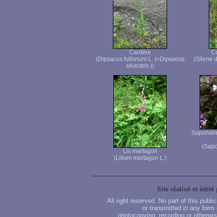
Cardère
C
(Dipsacus fullonum L. (=Dipsacus
(Silene 
silvestris ))
Saponaire
(Sapo
Lis martagon
(Lilium martagon L.)
Site réalisé et édité
All right reserved. No part of this publ
or transmitted in any form
photocopying, recording or otherwise