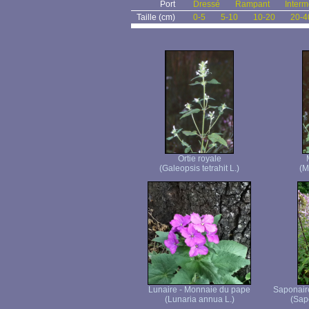
Port
Dressé
Rampant
Interm
Taille (cm)
0-5
5-10
10-20
20-4
Ortie royale
(Galeopsis tetrahit L.)
(M
Lunaire - Monnaie du pape
Saponaire
(Lunaria annua L.)
(Sapo