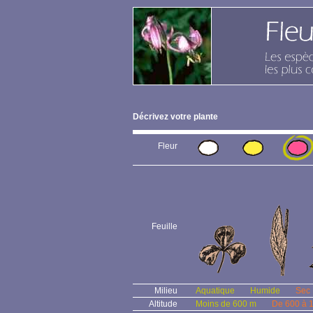
Décrivez votre plante
Fleur
Feuille
Milieu
Aquatique
Humide
Sec
Altitude
Moins de 600 m
De 600 à 