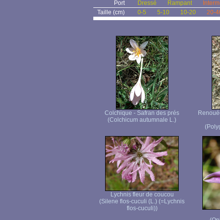
Port
Dressé
Rampant
Interm
Taille (cm)
0-5
5-10
10-20
20-4
Colchique - Safran des prés
Renouée 
(Colchicum autumnale L.)
(Poly
Lychnis fleur de coucou
(Silene flos-cuculi (L.) (=Lychnis
flos-cuculi))