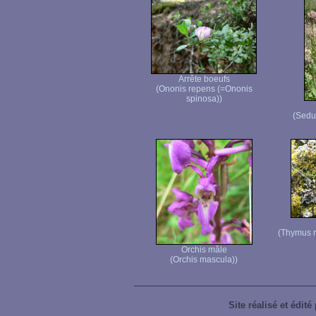
Arrête boeufs
(Ononis repens (=Ononis
spinosa))
(Sedu
(Thymus 
Orchis mâle
(Orchis mascula))
Site réalisé et édité