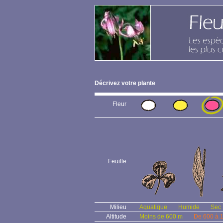
Décrivez votre plante
Fleur
Feuille
Milieu
Aquatique
Humide
Sec
Altitude
Moins de 600 m
De 600 à 