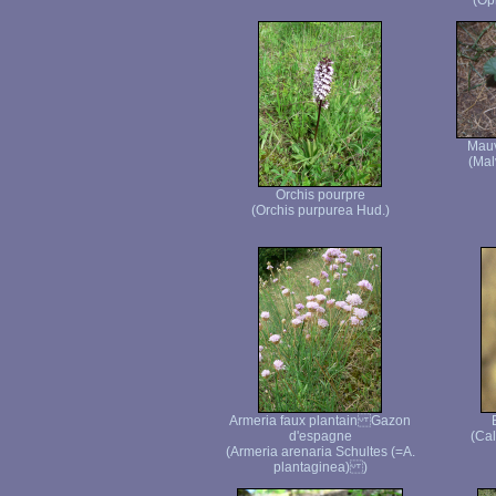
(Op
Mauv
(Mal
Orchis pourpre
(Orchis purpurea Hud.)
Armeria faux plantain Gazon
d'espagne
(Cal
(Armeria arenaria Schultes (=A.
plantaginea) )