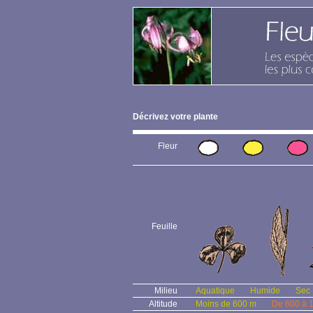
Décrivez votre plante
Fleur
Feuille
Milieu
Aquatique
Humide
Sec
Altitude
Moins de 600 m
De 600 à 