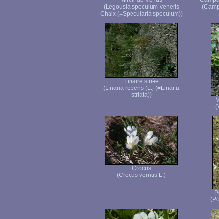
Miroir de Vénus
Campan
(Legousia speculum-veneris
(Campa
Chaix (=Specularia speculum))
Linaire striée
(Linaria repens (L.) (=Linaria
striata))
V
(
Crocus
(Crocus vernus L.)
P
(Po