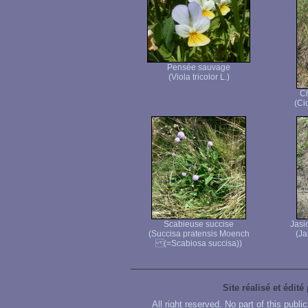
Pensée sauvage
(Viola tricolor L.)
C
(Ci
Scabieuse succise
Jasi
(Succisa pratensis Moench
(Ja
(=Scabiosa succisa))
Site réalisé et édité
All right reserved. No part of this publ