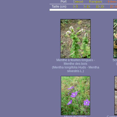
Port
Dressé
Rampant
Interm
Taille (cm)
0-5
5-10
10-20
20-4
Menthe à feuilles longues -
Sci
Menthe des bois
(Mentha longifolia Huds - Mentha
silvestris L.)