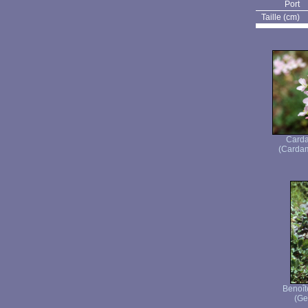
Port
Taille (cm)
Carda
(Cardam
Benoît
(Ge