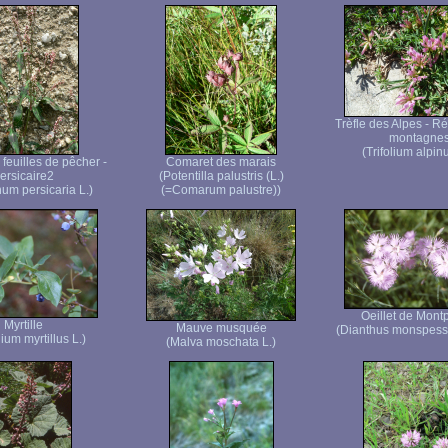
Trèfle des Alpes - R
montagne
(Trifolium alpin
feuilles de pêcher -
Comaret des marais
ersicaire2
(Potentilla palustris (L.)
um persicaria L.)
(=Comarum palustre))
Oeillet de Montp
Myrtille
Mauve musquée
(Dianthus monspess
ium myrtillus L.)
(Malva moschata L.)