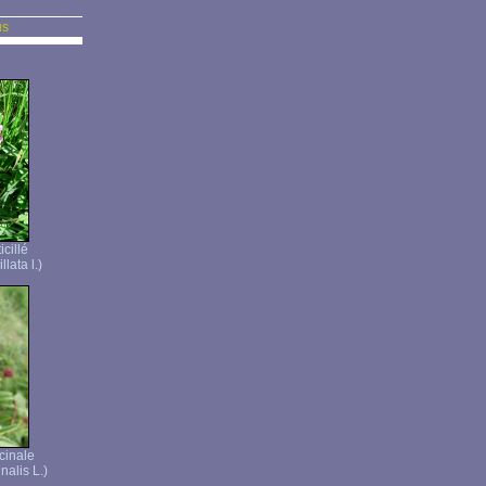
us
icillé
llata l.)
cinale
nalis L.)