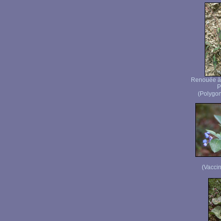
Renouée à 
P
(Polygon
(Vaccin