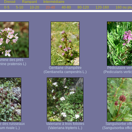
Dressé
Rampant
Intermédiaire
0-5
5-10
10-20
20-40
40-80
80-120
120-160
160 ou pl
mine des prés
ine pratensis L)
Gentiane champêtre
Pédiculaire vert
(Gentianella campestris L.)
(Pedicularis vertici
e des ruisseaux
Valeriane à trois folioles
Sanguisorbe offi
um rivale L.)
(Valeriana tripteris L.)
(Sanguisorba offici