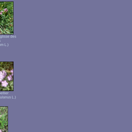
églisse des
s
um L.)
ellier
ulanus L.)