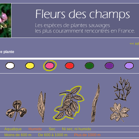
<< re
e plante
Aquatique
Humide
Sec
Ni sec, ni humide
Moins de 600 m
De 600 à 1000 m
Plus de 1000 m