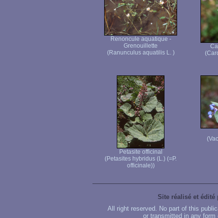
Renoncule aquatique -
Grenouillette
Ca
(Ranunculus aquatilis L. )
(Car
(Vac
Petasite officinal
(Petasites hybridus (L.) (=P.
officinale))
Site réalisé et édité
All right reserved. No part of this publ
or transmitted in any form