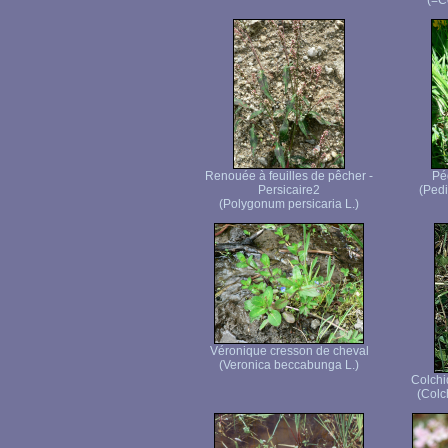
(=C
Renouée à feuilles de pêcher -
Péd
Persicaire2
(Pedic
(Polygonum persicaria L.)
Véronique cresson de cheval
(Veronica beccabunga L.)
Colchi
(Colc