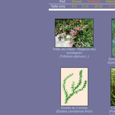
Port
Dressé
Rampant
Interm
Taille (cm)
0-5
5-10
10-20
20-4
Trèfle des Alpes - Réglisse des
montagnes
(Trifolium alpinum L.)
Epil
(Epi
Elodée du Canada
Co
(Elodea canadensis Rich)
(Pot