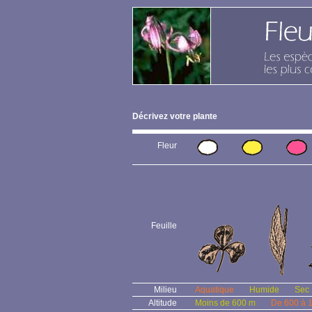
Décrivez votre plante
Fleur
Feuille
Milieu
Aquatique
Humide
Sec
Altitude
Moins de 600 m
De 600 à 