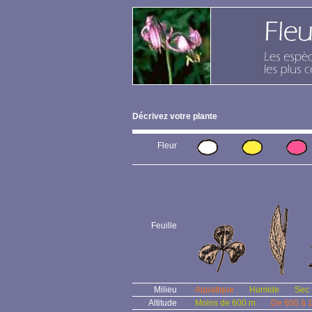
Décrivez votre plante
Fleur
Feuille
Milieu
Aquatique
Humide
Sec
Altitude
Moins de 600 m
De 600 à 