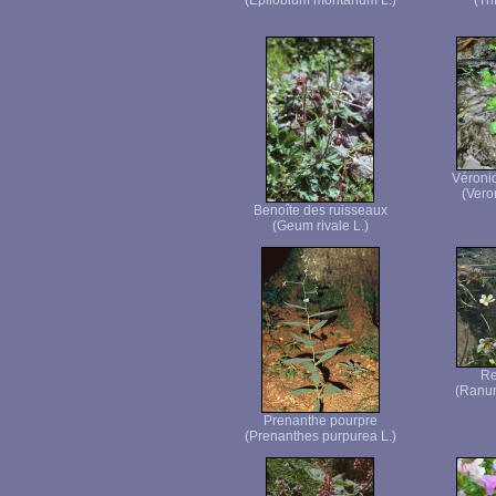
(Epilobium montanum L.)
(Tr
Véroni
(Vero
Benoîte des ruisseaux
(Geum rivale L.)
Re
(Ranun
Prenanthe pourpre
(Prenanthes purpurea L.)