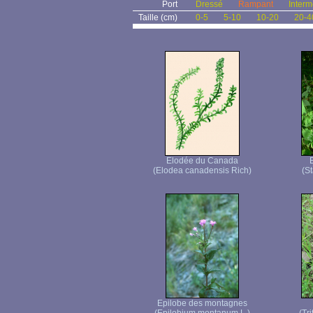
Port
Dressé
Rampant
Interm
Taille (cm)
0-5
5-10
10-20
20-4
Elodée du Canada
(Elodea canadensis Rich)
(St
Epilobe des montagnes