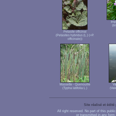
Imp
(I
Petasite officinal
(Petasites hybridus (L.) (=P.
officinale))
Massette - Quenouille
Va
(Typha latifolia L.)
(Vale
Site réalisé et édité
All right reserved. No part of this publ
or transmitted in any form