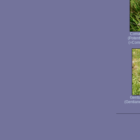
Comar
(Potenti
(=Coma
Genti
(Gentiane