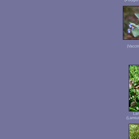
(Polygon
(Vaccin
Lam
(Lamiu