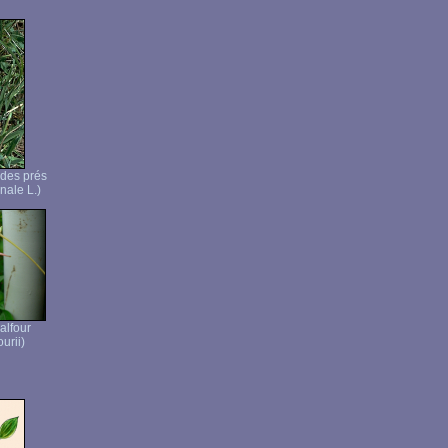
 des prés
nale L.)
alfour
urii)