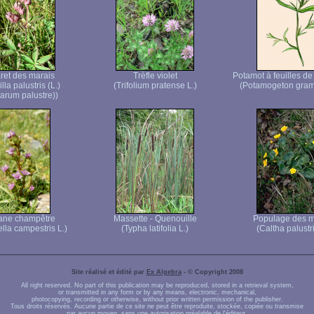
et des marais
Trèfle violet
Potamot à feuilles d
lla palustris (L.)
(Trifolium pratense L.)
(Potamogeton gram
rum palustre))
ane champêtre
Massette - Quenouille
Populage des m
lla campestris L.)
(Typha latifolia L.)
(Caltha palustri
Site réalisé et édité par
Ex Algebra
- © Copyright 2008
All right reserved. No part of this publication may be reproduced, stored in a retrieval system,
or transmitted in any form or by any means, electronic, mechanical,
photocopying, recording or otherwise, without prior written permission of the publisher.
Tous droits réservés. Aucune partie de ce site ne peut être reproduite, stockée, copiée ou transmise
par aucun moyen, sans une autorisation préalable de l'éditeur.