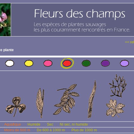
<< re
e plante
Aquatique
Humide
Sec
Ni sec, ni humide
Moins de 600 m
De 600 à 1000 m
Plus de 1000 m