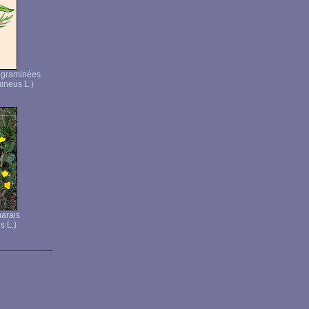
e graminées
ineus L.)
arais
s L.)