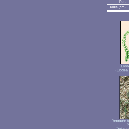
Port
Taille (cm)
Elod
(Elodea 
Renouée à 
P