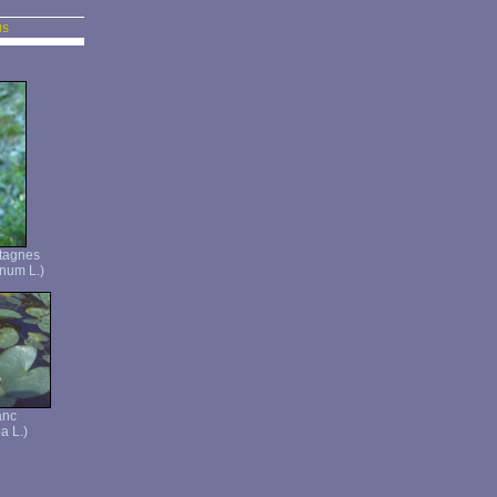
us
tagnes
num L.)
anc
a L.)