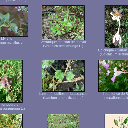
um persicaria L.)
Myrtille
Véronique cresson de cheval
ium myrtillus L.)
(Veronica beccabunga L.)
Colchique - Safran
(Colchicum autum
Lamier à feuilles embrassantes
Impatience de B
(Lamium amplexicaule L.)
(Impatiens balfo
ier pourpre
m purpureum L.)