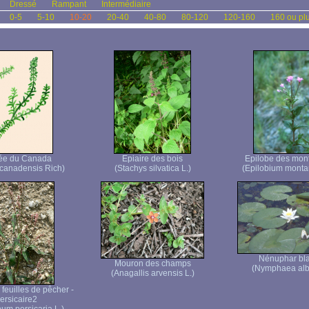
Dressé
Rampant
Intermédiaire
0-5
5-10
10-20
20-40
40-80
80-120
120-160
160 ou pl
ée du Canada
Epiaire des bois
Epilobe des mon
canadensis Rich)
(Stachys silvatica L.)
(Epilobium monta
Nénuphar bl
Mouron des champs
(Nymphaea alb
(Anagallis arvensis L.)
feuilles de pêcher -
ersicaire2