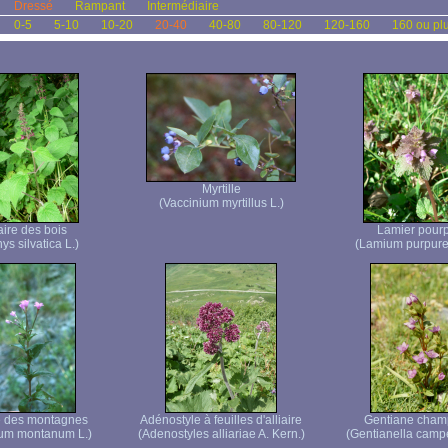
Dressé
Rampant
Intermédiaire
0-5
5-10
10-20
20-40
40-80
80-120
120-160
160 ou pl
Myrtille
(Vaccinium myrtillus L.)
aire des bois
Lamier pour
ys silvatica L.)
(Lamium purpure
e des montagnes
Adénostyle à feuilles d'alliaire
Gentiane cham
ium montanum L.)
(Adenostyles alliariae A. Kern.)
(Gentianella campe