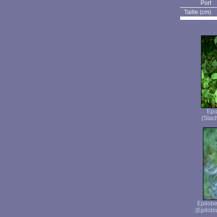
Port
Taille (cm)
Epi
(Stach
Epilob
(Epilob