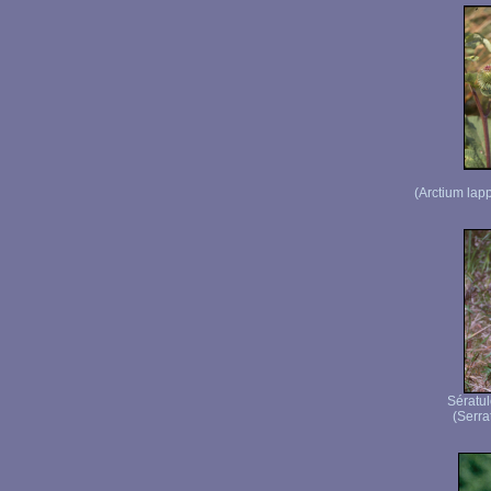
(Arctium lap
Sératul
(Serrat