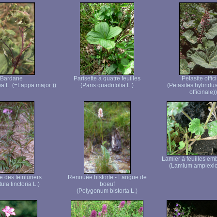
Bardane
Parisette à quatre feuilles
Petasite offic
pa L. (=Lappa major ))
(Paris quadrifolia L.)
(Petasites hybridus 
officinale))
Lamier à feuilles em
(Lamium amplexic
e des teinturiers
Renouée bistorte - Langue de
ula tinctoria L.)
boeuf
(Polygonum bistorta L.)