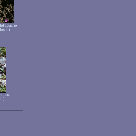
llet couché
des L.)
sseaux
L.)