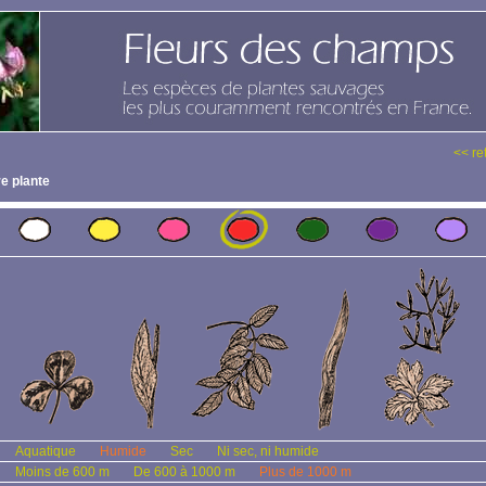
<< re
e plante
Aquatique
Humide
Sec
Ni sec, ni humide
Moins de 600 m
De 600 à 1000 m
Plus de 1000 m