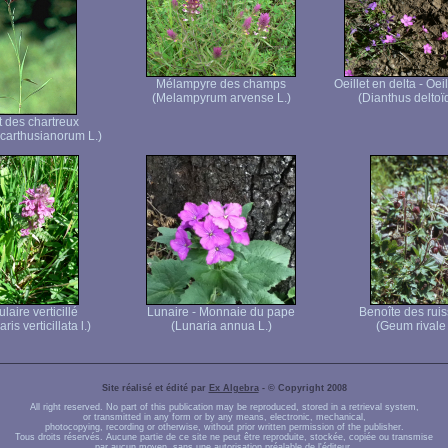
Mélampyre des champs
Oeillet en delta - Oei
(Melampyrum arvense L.)
(Dianthus deltoï
t des chartreux
 carthusianorum L.)
laire verticillé
Lunaire - Monnaie du pape
Benoîte des rui
ris verticillata l.)
(Lunaria annua L.)
(Geum rivale 
Site réalisé et édité par
Ex Algebra
- © Copyright 2008
All right reserved. No part of this publication may be reproduced, stored in a retrieval system,
or transmitted in any form or by any means, electronic, mechanical,
photocopying, recording or otherwise, without prior written permission of the publisher.
Tous droits réservés. Aucune partie de ce site ne peut être reproduite, stockée, copiée ou transmise
par aucun moyen, sans une autorisation préalable de l'éditeur.