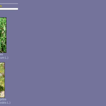
us
pre
um L.)
pêtre
stris L.)