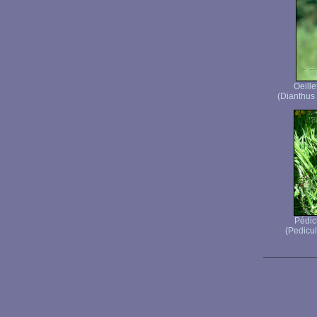
Oeille
(Dianthus
Pédicu
(Pedicula