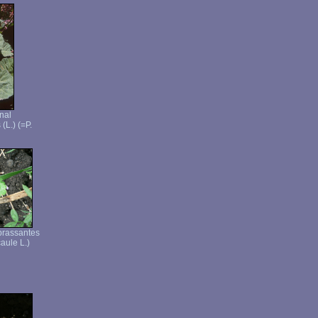
inal
(L.) (=P.
brassantes
aule L.)