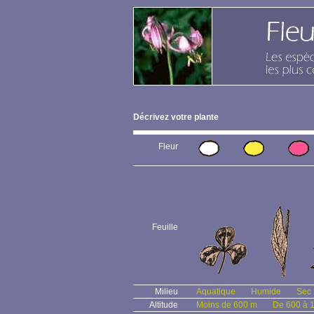
Décrivez votre plante
Fleur
Feuille
Milieu
Aquatique
Humide
Sec
Altitude
Moins de 600 m
De 600 à 