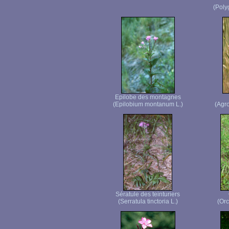
(Poly
Epilobe des montagnes
(Epilobium montanum L.)
(Agr
Sératule des teinturiers
(Serratula tinctoria L.)
(Orc