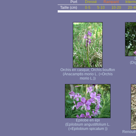
Port
Dressé
Rampant
Interm
Taille (cm)
0-5
5-10
10-20
20-4
(Di
Orchis en casque, Orchis bouffon
(Anacamptis morio L. (=Orchis
morio L.))
Epilobe en épi
(Epilobium angustifolium L.
(=Epilobium spicatum ))
Renouée 