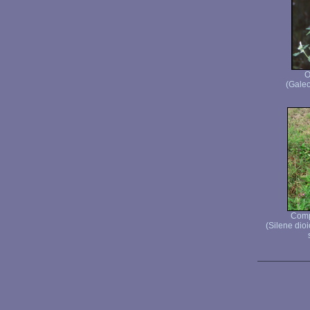
O
(Galeo
Comp
(Silene dio