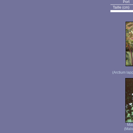
Port
Taille (cm)
(Arctium lap
Mau
(Malv