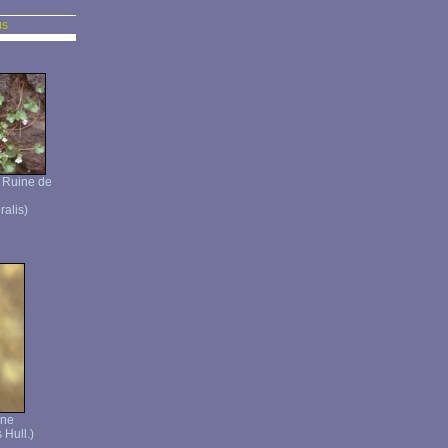
us
- Ruine de
alis)
une
 Hull.)