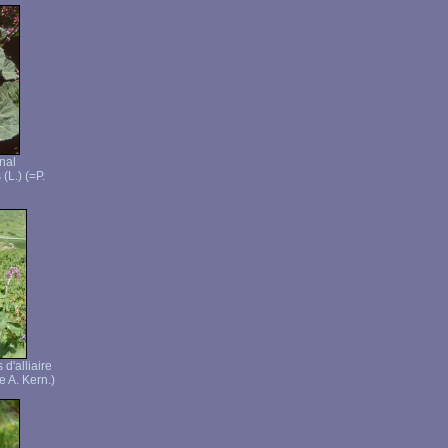
inal
(L.) (=P.
 d'alliaire
e A. Kern.)