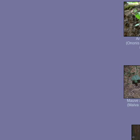
Ar
(Ononis
Mauve à
(Malva 