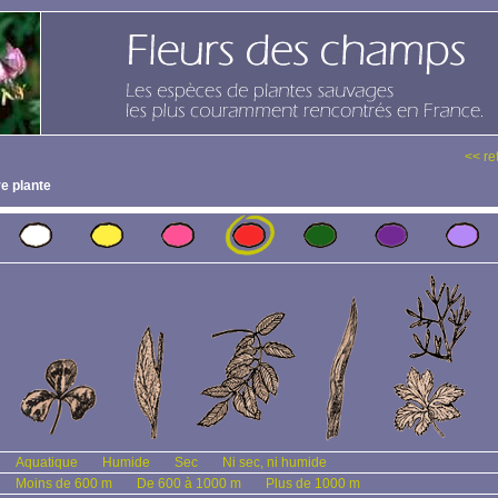
<< re
e plante
Aquatique
Humide
Sec
Ni sec, ni humide
Moins de 600 m
De 600 à 1000 m
Plus de 1000 m