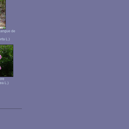
 Langue de
rta L.)
pre
ea L.)