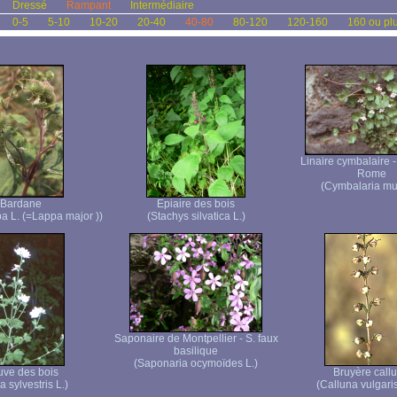
Dressé
Rampant
Intermédiaire
0-5
5-10
10-20
20-40
40-80
80-120
120-160
160 ou pl
Linaire cymbalaire 
Rome
(Cymbalaria mur
Bardane
Epiaire des bois
pa L. (=Lappa major ))
(Stachys silvatica L.)
Saponaire de Montpellier - S. faux
basilique
(Saponaria ocymoïdes L.)
ve des bois
Bruyère call
a sylvestris L.)
(Calluna vulgaris