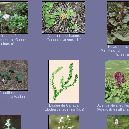
rête boeufs
Mouron des champs
 repens (=Ononis
(Anagallis arvensis L.)
spinosa))
Petasite offic
(Petasites hybridus 
officinale))
 feuilles rondes
neglecta Walbr.)
Elodée du Canada
Adénostyle à feuilles
(Elodea canadensis Rich)
(Adenostyles alliaria