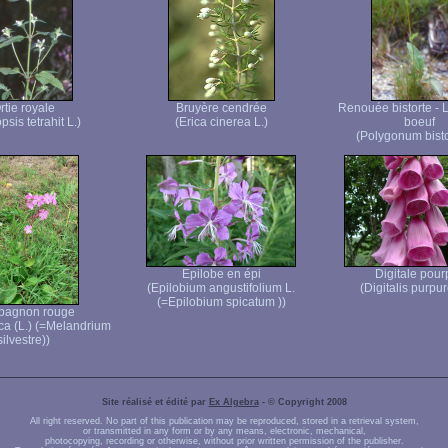
rtie royale
Bruyère cendrée
Renouée bistorte -
psis tetrahit L.)
(Erica cinerea L.)
boeuf
(Polygonum bisto
Epilobe en épi
Digitale pour
(Epilobium angustifolium L.
(Digitalis purpur
(=Epilobium spicatum ))
agnon rouge
ica (L.) (=Melandrium
silvestre))
Site réalisé et édité par
Ex Algebra
- © Copyright 2008
All right reserved. No part of this publication may be reproduced, stored in a retrieval system,
or transmitted in any form or by any means, electronic, mechanical,
photocopying, recording or otherwise, without prior written permission of the publisher.