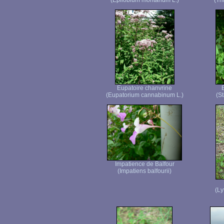
(Epilobium montanum L.)
(Tr
Eupatoire chanvrine
(Eupatorium cannabinum L.)
(St
Impatience de Balfour
(Impatiens balfourii)
(Ly