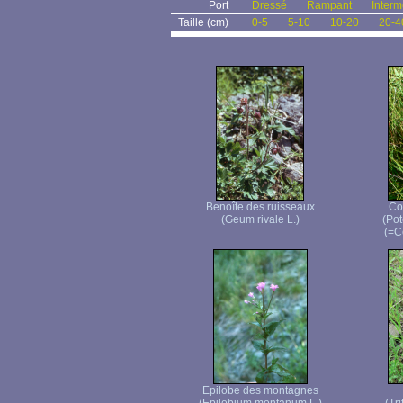
Port
Dressé
Rampant
Interm
Taille (cm)
0-5
5-10
10-20
20-4
Benoîte des ruisseaux
Co
(Geum rivale L.)
(Pot
(=C
Epilobe des montagnes