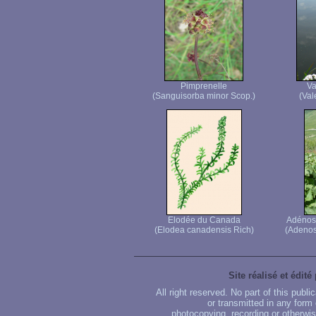
Pimprenelle
Va
(Sanguisorba minor Scop.)
(Vale
Elodée du Canada
Adénosty
(Elodea canadensis Rich)
(Adenost
Site réalisé et édité
All right reserved. No part of this publ
or transmitted in any form
photocopying, recording or otherwise