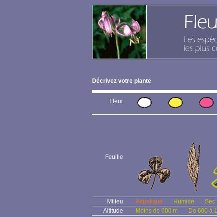
Décrivez votre plante
Fleur
Feuille
Milieu
Aquatique
Humide
Sec
Altitude
Moins de 600 m
De 600 à 