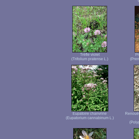
Trèfle violet
Pr
(Trifolium pratense L.)
(Pren
Eupatoire chanvrine
Renouée 
(Eupatorium cannabinum L.)
(Poly