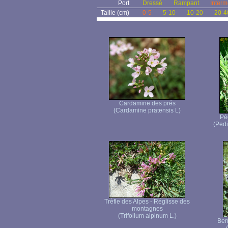
Port
Dressé
Rampant
Interm
Taille (cm)
0-5
5-10
10-20
20-4
Cardamine des prés
(Cardamine pratensis L)
Péd
(Pedic
Trèfle des Alpes - Réglisse des
montagnes
(Trifolium alpinum L.)
Ben