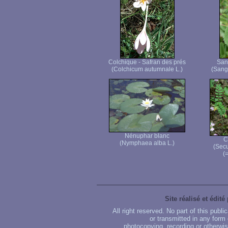
Colchique - Safran des prés
San
(Colchicum autumnale L.)
(Sangu
Nénuphar blanc
C
(Nymphaea alba L.)
(Secu
(=
Site réalisé et édité
All right reserved. No part of this publ
or transmitted in any form
photocopying, recording or otherwise