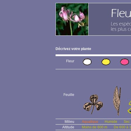
Décrivez votre plante
Fleur
Feuille
Milieu
Aquatique
Humide
Sec
Altitude
Moins de 600 m
De 600 à 