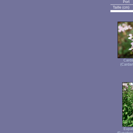
Port
Taille (cm)
Carda
(Cardam
Eupat