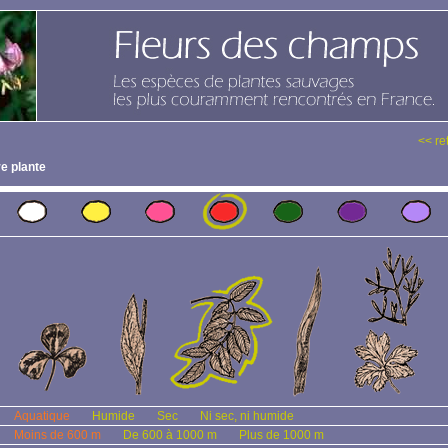
<< re
e plante
Aquatique
Humide
Sec
Ni sec, ni humide
Moins de 600 m
De 600 à 1000 m
Plus de 1000 m