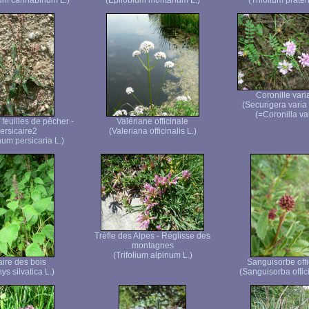
um cannabinum L.)
(Epilobium montanum L.)
(Trifolium praten
Coronille vari
(Securigera varia
(=Coronilla var
feuilles de pêcher -
Valériane officinale
ersicaire2
(Valeriana officinalis L.)
um persicaria L.)
Trèfle des Alpes - Réglisse des
montagnes
(Trifolium alpinum L.)
aire des bois
Sanguisorbe offi
ys silvatica L.)
(Sanguisorba offici