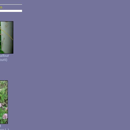
us
alfour
urii)
t