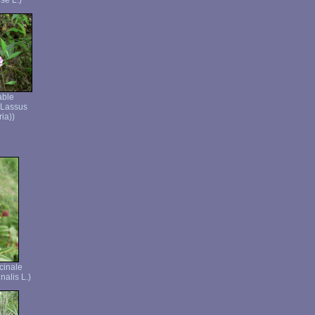
se L.)
able
 Lassus
ia))
cinale
nalis L.)