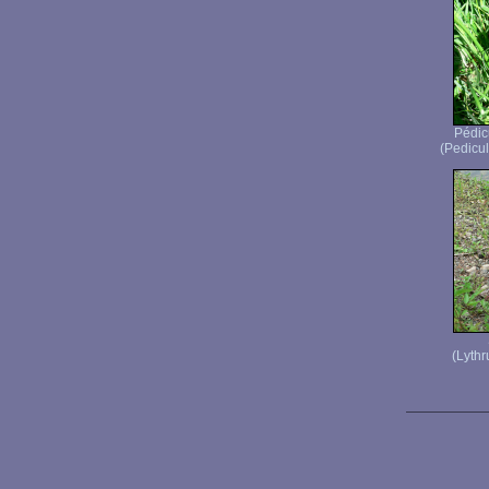
Pédicu
(Pedicula
(Lythr