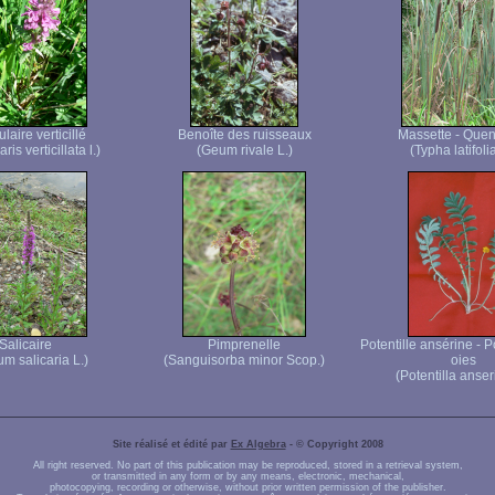
laire verticillé
Benoîte des ruisseaux
Massette - Quen
ris verticillata l.)
(Geum rivale L.)
(Typha latifolia
Salicaire
Pimprenelle
Potentille ansérine - P
um salicaria L.)
(Sanguisorba minor Scop.)
oies
(Potentilla anser
Site réalisé et édité par
Ex Algebra
- © Copyright 2008
All right reserved. No part of this publication may be reproduced, stored in a retrieval system,
or transmitted in any form or by any means, electronic, mechanical,
photocopying, recording or otherwise, without prior written permission of the publisher.