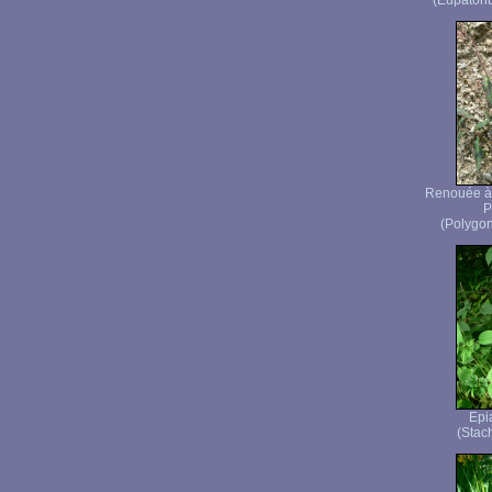
(Eupatori
Renouée à 
P
(Polygon
Epi
(Stach