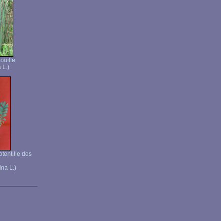
ouille
 L.)
otentille des
ina L.)