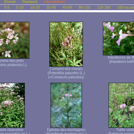
Dressé
Rampant
Intermédiaire
0-5
5-10
10-20
20-40
40-80
80-120
120-160
160 ou pl
Impatience de B
mine des prés
(Impatiens balfo
ine pratensis L)
Comaret des marais
(Potentilla palustris (L.)
(=Comarum palustre))
oire chanvrine
Epilobe des montagnes
Trèfle viole