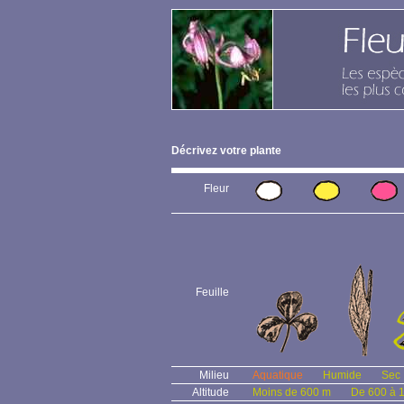
Décrivez votre plante
Fleur
Feuille
Milieu
Aquatique
Humide
Sec
Altitude
Moins de 600 m
De 600 à 