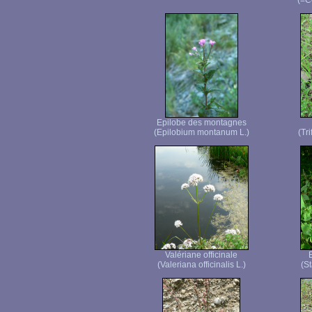
(=C
Epilobe des montagnes
(Epilobium montanum L.)
(Tr
Valériane officinale
(Valeriana officinalis L.)
(St