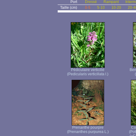
Port
Dressé
Rampant
Interm
Taille (cm)
0-5
5-10
10-20
20-4
Pédiculaire verticillé
Ben
(Pedicularis verticillata l.)
Prenanthe pourpre
Co
(Prenanthes purpurea L.)
(Pot