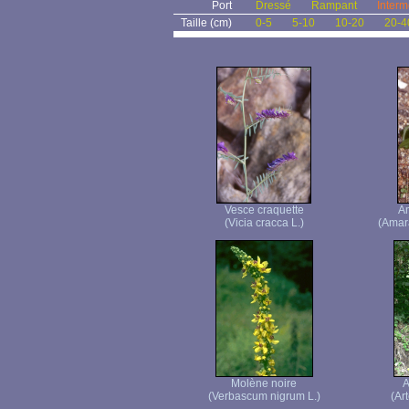
Port
Dressé
Rampant
Interm
Taille (cm)
0-5
5-10
10-20
20-4
Vesce craquette
Am
(Vicia cracca L.)
(Amara
Molène noire
A
(Verbascum nigrum L.)
(Ar