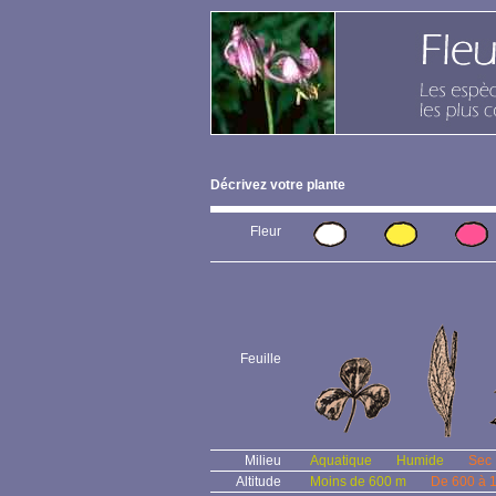
Décrivez votre plante
Fleur
Feuille
Milieu
Aquatique
Humide
Sec
Altitude
Moins de 600 m
De 600 à 