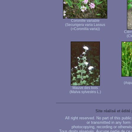
Coronille variable
(Securigera varia Lassus
(=Coronilla varia))
Clém
(Cl
(Aspa
Mauve des bois
(Malva sylvestris L.)
Site réalisé et édité
All right reserved. No part of this publ
or transmitted in any form
photocopying, recording or otherwise
Tous droits réservés. Aucune partie de ce 