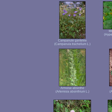
Mi
(Hype
Campanule gantelée
(Campanula trachelium L.)
Armoise absinthe
(Artemisia absinthium L.)
(A