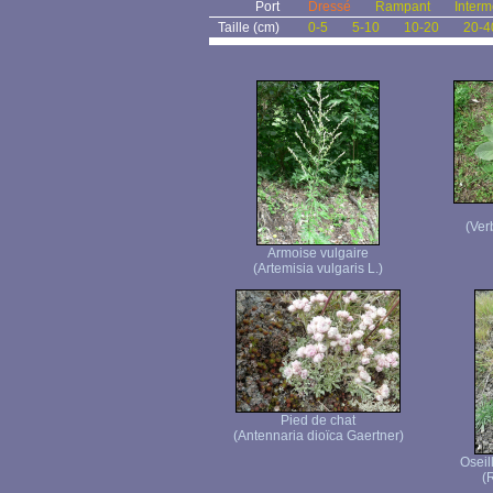
Port
Dressé
Rampant
Interm
Taille (cm)
0-5
5-10
10-20
20-4
(Ver
Armoise vulgaire
(Artemisia vulgaris L.)
Pied de chat
(Antennaria dioïca Gaertner)
Oseil
(