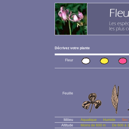
Décrivez votre plante
Fleur
Feuille
Milieu
Aquatique
Humide
Sec
Altitude
Moins de 600 m
De 600 à 