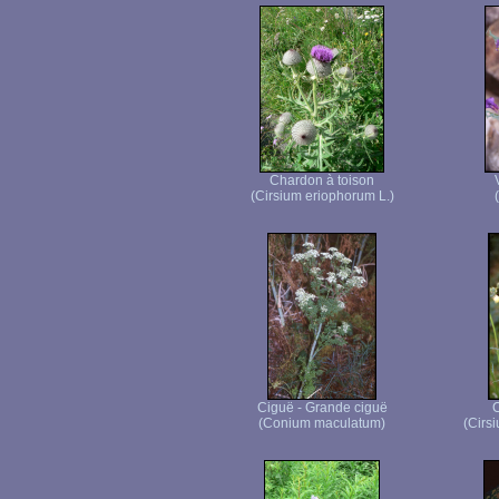
Chardon à toison
(Cirsium eriophorum L.)
Ciguë - Grande ciguë
C
(Conium maculatum)
(Cirsi