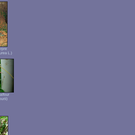
rpre
rea L.)
alfour
urii)