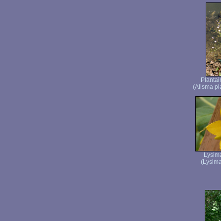
Plantai
(Alisma pl
Lysim
(Lysima