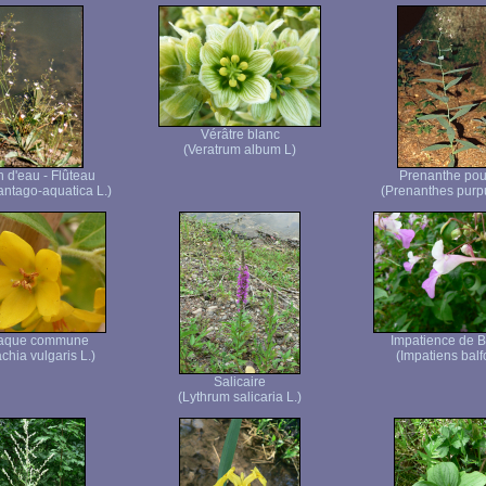
Vérâtre blanc
(Veratrum album L)
n d'eau - Flûteau
Prenanthe pou
antago-aquatica L.)
(Prenanthes purpu
aque commune
Impatience de B
chia vulgaris L.)
(Impatiens balfo
Salicaire
(Lythrum salicaria L.)