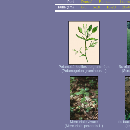
Port
Dressé
Rampant
Interm
Taille (cm)
0-5
5-10
10-20
20-4
Potamot à feuilles de graminées
Scroful
(Potamogeton gramineus L.)
(Scro
Mercuriale vivace
Iris fau
(Mercurialis perennis L.)
(Ir