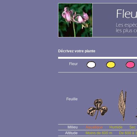
Décrivez votre plante
Fleur
Feuille
Milieu
Aquatique
Humide
Sec
Altitude
Moins de 600 m
De 600 à 