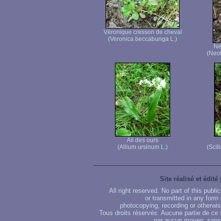
Véronique cresson de cheval
(Veronica beccabunga L.)
Né
(Neot
Ail des ours
(Allium ursinum L.)
(Scil
Site réalisé et édité
All right reserved. No part of this publ
or transmitted in any form
photocopying, recording or otherwise
Tous droits réservés. Aucune partie de ce 
par aucun moyen, sans u