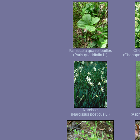
Parisette à quatre feuilles
Ché
(Paris quadrifolia L.)
(Chenopod
Narcisse
(Narcissus poeticus L.)
(Asph