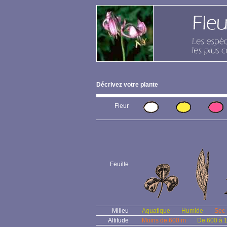
Décrivez votre plante
Fleur
Feuille
Milieu
Aquatique
Humide
Sec
Altitude
Moins de 600 m
De 600 à 