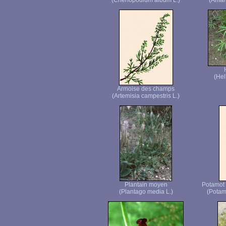
(Chenopodium album L.)
(Amara
(Hel
Armoise des champs
(Artemisia campestris L.)
Plantain moyen
Potamot 
(Plantago media L.)
(Potam