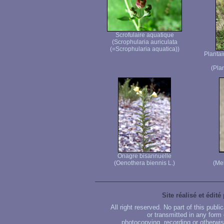
Scrofulaire aquatique
(Scrophularia auriculata
(=Scrophularia aquatica))
Plantai
(Pla
Onagre bisannuelle
(Oenothera biennis L.)
(Mel
Site réalisé et édité
All right reserved. No part of this publ
or transmitted in any form
photocopying, recording or otherwise