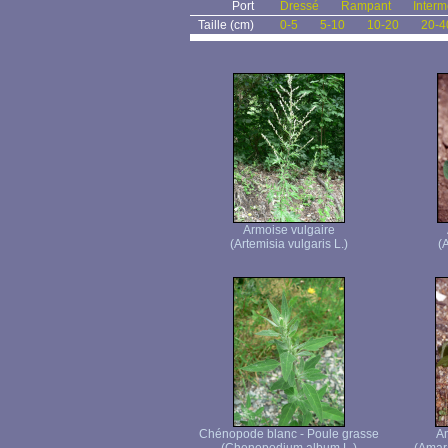
Port
Dressé
Rampant
Interm
Taille (cm)
0-5
5-10
10-20
20-4
Armoise vulgaire
(Artemisia vulgaris L.)
(A
Chénopode blanc - Poule grasse
Am