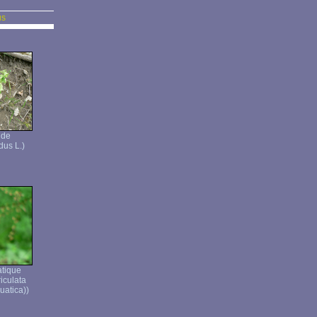
us
ide
dus L.)
atique
iculata
uatica))