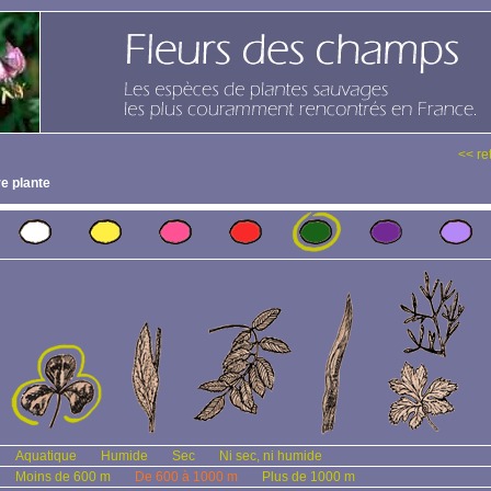
<< re
e plante
Aquatique
Humide
Sec
Ni sec, ni humide
Moins de 600 m
De 600 à 1000 m
Plus de 1000 m