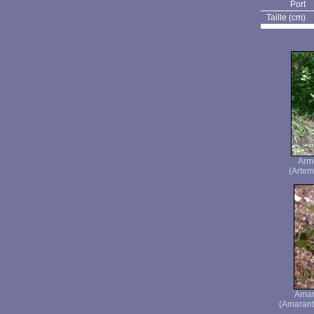
Port
Taille (cm)
Armo
(Artemi
Amar
(Amaranth