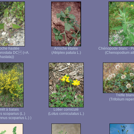
oche hastée
Arroche étalée
Chénopode blanc - P
 prostata DC (=A.
(Atriplex patula L.)
(Chenopodium al
hastata))
Trèfle blan
(Trifolium repen
nêt à balais
Lotier corniculé
s scoparius (L.)
(Lotus corniculatus L.)
nus scoparius L.) )