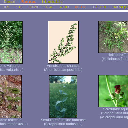
Dressé
Rampant
Intermédiaire
0-5
5-10
10-20
20-40
40-80
80-120
120-160
160 ou pl
Hellébore fét
(Helleborus faeti
ise vulgaire
Armoise des champs
sia vulgaris L.)
(Artemisia campestris L.)
Scrofulaire aqu
(Scrophularia aur
(=Scrophularia aq
ante réfléchie
Scrofulaire à racine noueuse
us retroflexus L.)
(Scrophularia nodosa L.)