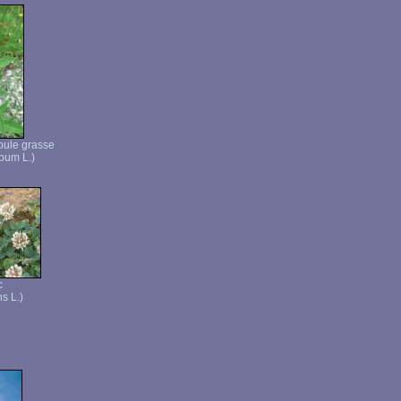
oule grasse
bum L.)
c
s L.)