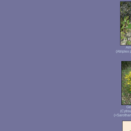
Arr
(Atriplex
Ge
(Cytisu
(=Sarotham