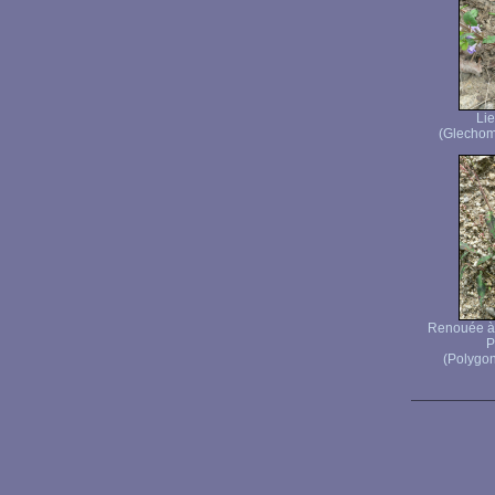
Lie
(Glechom
Renouée à 
P
(Polygon