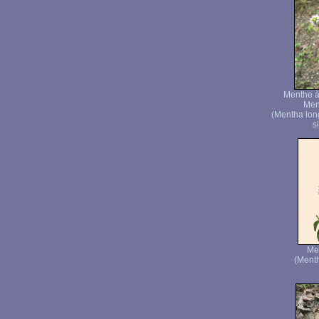
Menthe à 
Men
(Mentha lon
s
Men
(Menth