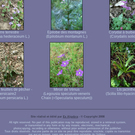
rre terrestre
Epilobe des montagnes
Corydal à bulbe
a hederaceum L.)
(Epilobium montanum L.)
(Corydalis solid
feuilles de pêcher -
Miroir de Vénus
Lis jacinth
ersicaire2
(Legousia speculum-veneris
(Scilla lilio-hyaci
um persicaria L.)
Chaix (=Specularia speculum))
Site réalisé et édité par
Ex Algebra
- © Copyright 2008
All right reserved. No part of this publication may be reproduced, stored in a retrieval system,
or transmitted in any form or by any means, electronic, mechanical,
photocopying, recording or otherwise, without prior written permission of the publisher.
Tous droits réservés. Aucune partie de ce site ne peut être reproduite, stockée, copiée ou transmise
par aucun moyen, sans une autorisation préalable de l'éditeur.