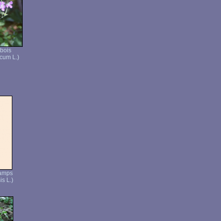
bois
cum L.)
hamps
s L.)