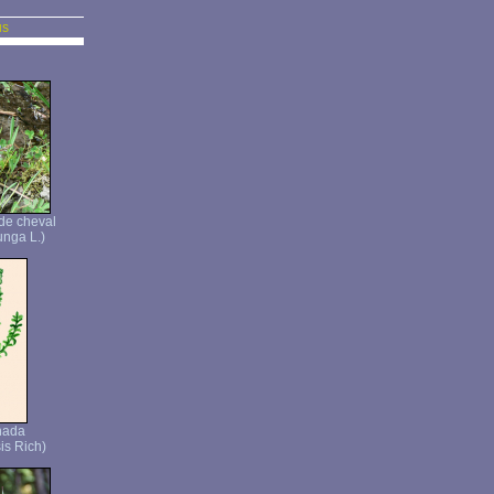
us
de cheval
unga L.)
nada
is Rich)