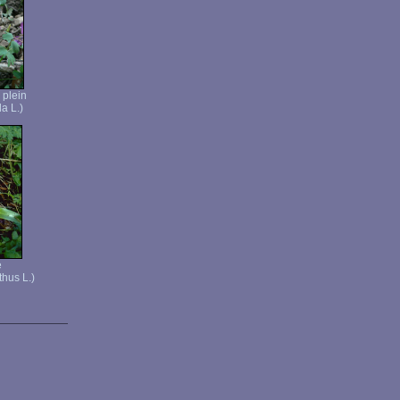
 plein
a L.)
e
nthus L.)