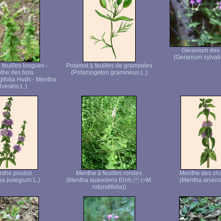
Géranium des 
(Geranium sylvati
feuilles longues -
Potamot à feuilles de graminées
the des bois
(Potamogeton gramineus L.)
gifolia Huds - Mentha
ilvestris L.)
the pouliot
Menthe à feuilles rondes
Menthe des c
a pulegium L.)
(Mentha suavolens Ehrh. (=M.
(Mentha arvensi
rotundifolia))