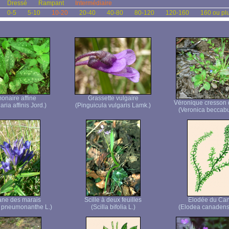
Dressé
Rampant
Intermédiaire
0-5
5-10
10-20
20-40
40-80
80-120
120-160
160 ou pl
onaire affine
Grassette vulgaire
Véronique cresson 
ria affinis Jord.)
(Pinguicula vulgaris Lamk.)
(Veronica beccab
ane des marais
Scille à deux feuilles
Elodée du Ca
 pneumonanthe L.)
(Scilla bifolia L.)
(Elodea canadens