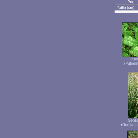
Port
Taille (cm)
Pulm
(Pulmona
Genti
(Gentiana