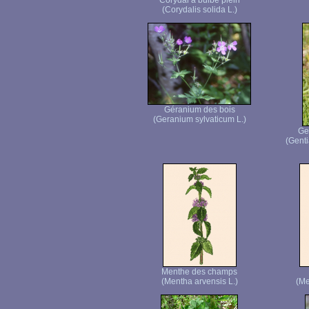
Corydal à bulbe plein
(Corydalis solida L.)
Géranium des bois
(Geranium sylvaticum L.)
Ge
(Genti
Menthe des champs
(Mentha arvensis L.)
(Me