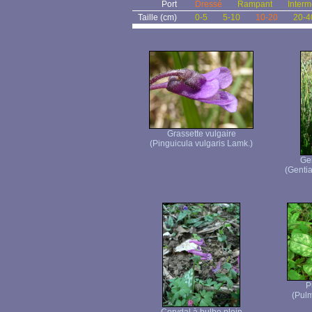
Port
Dressé
Rampant
Interm
Taille (cm)
0-5
5-10
10-20
20-4
Grassette vulgaire
(Pinguicula vulgaris Lamk.)
Ge
(Genti
P
(Pulm