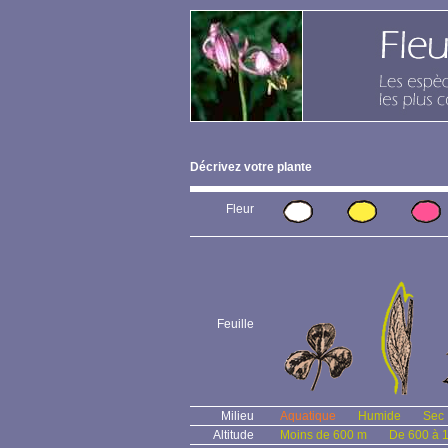
Décrivez votre plante
Fleur
Feuille
Milieu
Aquatique
Humide
Sec
Altitude
Moins de 600 m
De 600 à 