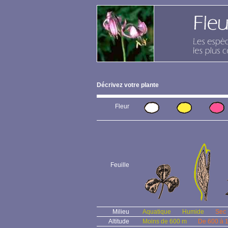
Décrivez votre plante
Fleur
Feuille
Milieu
Aquatique
Humide
Sec
Altitude
Moins de 600 m
De 600 à 