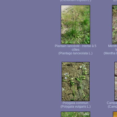
(Cichorium intybus L.)
(E
Plantain lancéolé - Herbe à 5
Menthe
côtes
M
(Plantago lanceolata L.)
(Mentha l
Polygala commun
Campan
(Polygala vulgaris L.)
(Campa