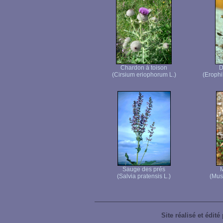
Chardon à toison
D
(Cirsium eriophorum L.)
(Erophi
Sauge des prés
M
(Salvia pratensis L.)
(Mus
Site réalisé et édité