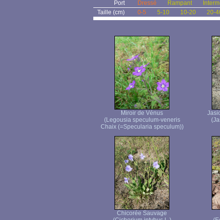
Port
Dressé
Rampant
Interm
Taille (cm)
0-5
5-10
10-20
20-4
Miroir de Vénus
Jasi
(Legousia speculum-veneris
(Ja
Chaix (=Specularia speculum))
Chicorée Sauvage