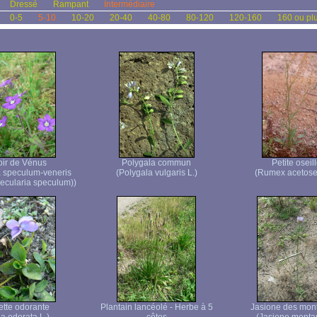
Dressé
Rampant
Intermédiaire
0-5
5-10
10-20
20-40
40-80
80-120
120-160
160 ou pl
oir de Vénus
Polygala commun
Petite oseil
 speculum-veneris
(Polygala vulgaris L.)
(Rumex acetosel
ecularia speculum))
ette odorante
Plantain lancéolé - Herbe à 5
Jasione des mon