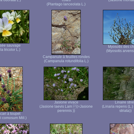
la odorata L.)
côtes
(Jasione montan
(Plantago lanceolata L.)
sée sauvage
Myosotis des c
la tricolor L.)
(Myosotis arvensis
Campanule à feuilles rondes
(Campanula rotundifolia L.)
Jasione vivace
Linaire stri
(Jasione laevis Lam (=Jasione
(Linaria repens (L.)
perennis ))
striata))
cari à toupet
i comosum Mill.)