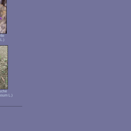
tte
L.)
ouché
usum L.)