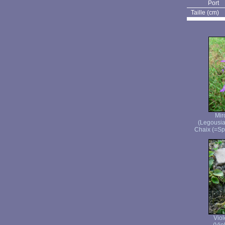
Port
Taille (cm)
Mir
(Legousia
Chaix (=Sp
Viol