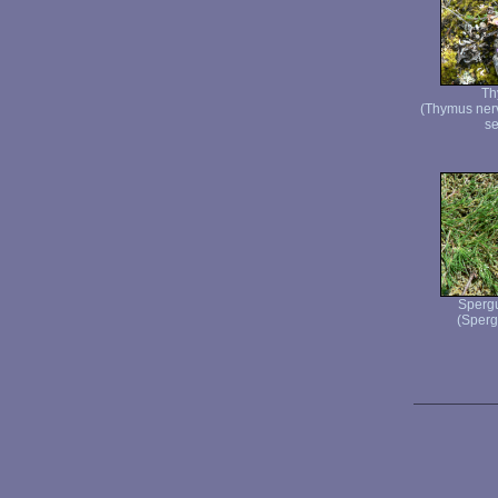
Th
(Thymus ner
se
Sperg
(Sperg