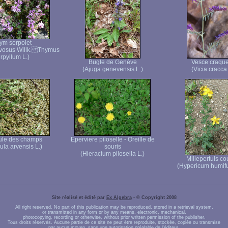
ym serpolet
vosus Willk. Thymus
rpyllum L.)
Bugle de Genève
Vesce craque
(Ajuga genevensis L.)
(Vicia cracca 
ule des champs
Eperviere piloselle - Oreille de
ula arvensis L.)
souris
(Hieracium pilosella L.)
Millepertuis c
(Hypericum humif
Site réalisé et édité par
Ex Algebra
- © Copyright 2008
All right reserved. No part of this publication may be reproduced, stored in a retrieval system,
or transmitted in any form or by any means, electronic, mechanical,
photocopying, recording or otherwise, without prior written permission of the publisher.
Tous droits réservés. Aucune partie de ce site ne peut être reproduite, stockée, copiée ou transmise
par aucun moyen, sans une autorisation préalable de l'éditeur.