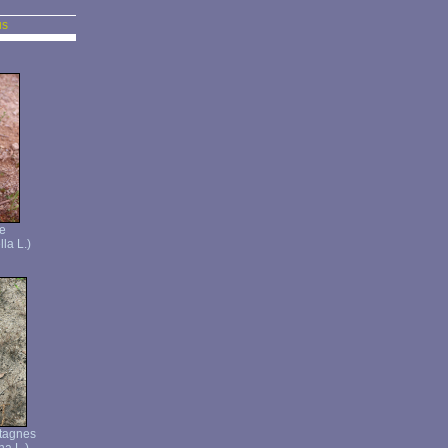
us
le
la L.)
tagnes