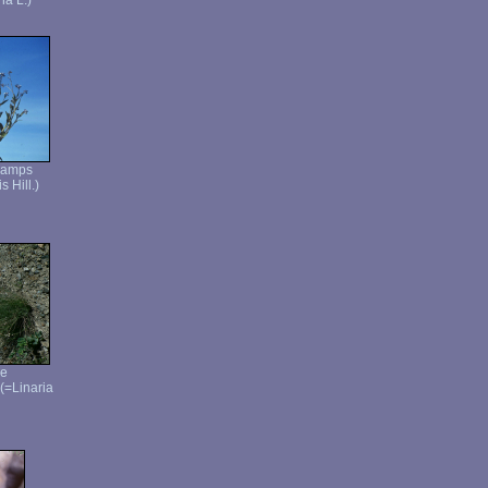
a L.)
hamps
 Hill.)
ée
 (=Linaria