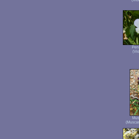
(Vio
Pen
(Vio
Mus
(Muscar