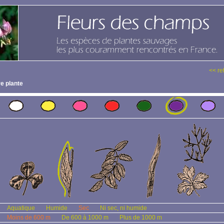
<< re
e plante
Aquatique
Humide
Sec
Ni sec, ni humide
Moins de 600 m
De 600 à 1000 m
Plus de 1000 m