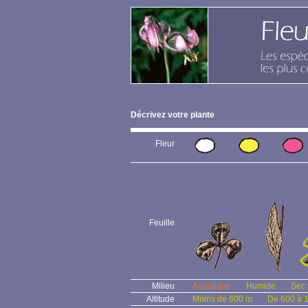
Décrivez votre plante
Fleur
Feuille
Milieu
Aquatique
Humide
Sec
Altitude
Moins de 600 m
De 600 à 