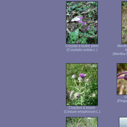
Corydal à bulbe plein
Menthe
(Corydalis solida L.)
M
(Mentha l
G
(Pingu
Chardon à toison
(Cirsium eriophorum L.)