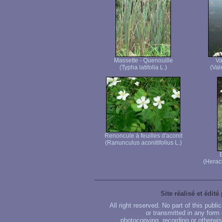
Massette - Quenouille
Va
(Typha latifolia L.)
(Vale
Renoncule à feuilles d'aconit
(Ranunculus aconitifolius L.)
(Herac
Site réalisé et édité
All right reserved. No part of this publ
or transmitted in any form
photocopying, recording or otherwise