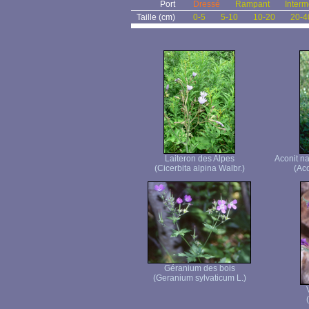
Port
Dressé
Rampant
Interm
Taille (cm)
0-5
5-10
10-20
20-4
Laiteron des Alpes
Aconit n
(Cicerbita alpina Walbr.)
(Ac
Géranium des bois
(Geranium sylvaticum L.)