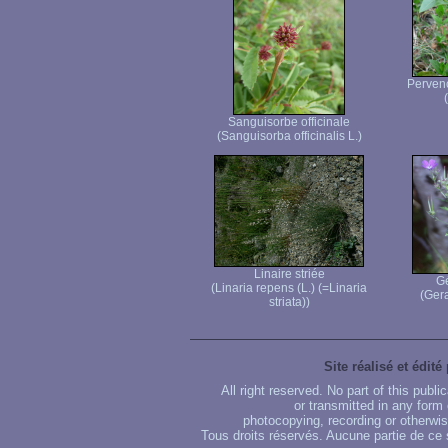
Pervenc
Sanguisorbe officinale
(Sanguisorba officinalis L.)
Linaire striée
Gé
(Linaria repens (L.) (=Linaria
(Gera
striata))
Site réalisé et édité
All right reserved. No part of this publ
or transmitted in any form
photocopying, recording or otherwise
Tous droits réservés. Aucune partie de ce 