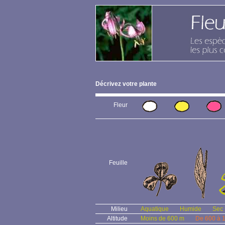
Décrivez votre plante
Fleur
Feuille
Milieu
Aquatique
Humide
Sec
Altitude
Moins de 600 m
De 600 à 