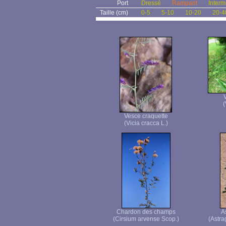
Port
Dressé
Rampant
Interm
Taille (cm)
0-5
5-10
10-20
20-4
(
Vesce craquette
(Vicia cracca L.)
Chardon des champs
A
(Cirsium arvense Scop.)
(Astra