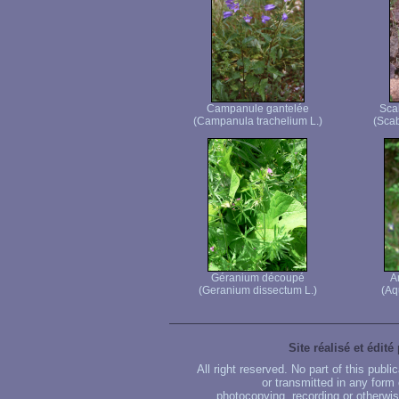
Campanule gantelée
Sca
(Campanula trachelium L.)
(Scab
Géranium découpé
A
(Geranium dissectum L.)
(Aq
Site réalisé et édité
All right reserved. No part of this publ
or transmitted in any form
photocopying, recording or otherwise