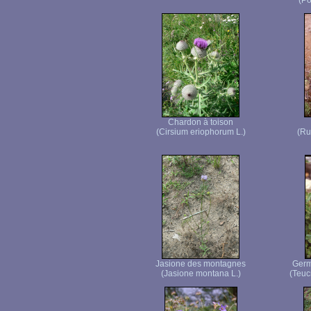
(Po
Chardon à toison
(Cirsium eriophorum L.)
(Ru
Jasione des montagnes
Germ
(Jasione montana L.)
(Teuc