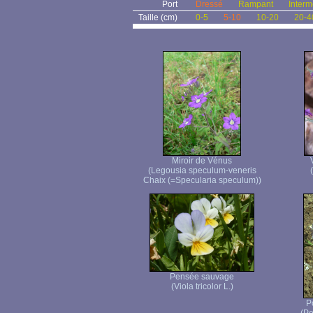
Port
Dressé
Rampant
Interm
Taille (cm)
0-5
5-10
10-20
20-4
Miroir de Vénus
(Legousia speculum-veneris
Chaix (=Specularia speculum))
Pensée sauvage
(Viola tricolor L.)
P