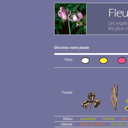
Décrivez votre plante
Fleur
Feuille
Milieu
Aquatique
Humide
Sec
Altitude
Moins de 600 m
De 600 à 