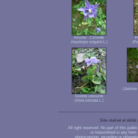
Ancolie - Cornette
P
(Aquilegia vulgaris L.)
(Po
(Jasione
Violette odorante
(Viola odorata L.)
Site réalisé et édité
All right reserved. No part of this publ
or transmitted in any form
photocopying, recording or otherwise