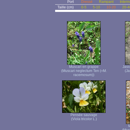
Port
Dressé
Rampant
Interm
Taille (cm)
0-5
5-10
10-20
20-4
Muscari en grappe
Jasi
(Muscari neglectum Ten (=M.
(Ja
racemosum))
Pensée sauvage
(Viola tricolor L.)
M