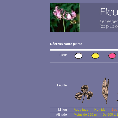
Décrivez votre plante
Fleur
Feuille
Milieu
Aquatique
Humide
Sec
Altitude
Moins de 600 m
De 600 à 