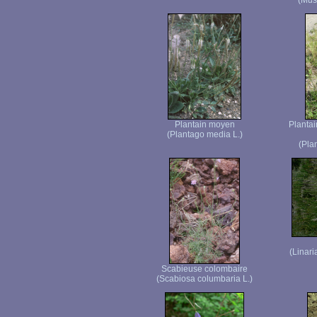
(Mus
Plantain moyen
Plantai
(Plantago media L.)
(Pla
(Linari
Scabieuse colombaire
(Scabiosa columbaria L.)