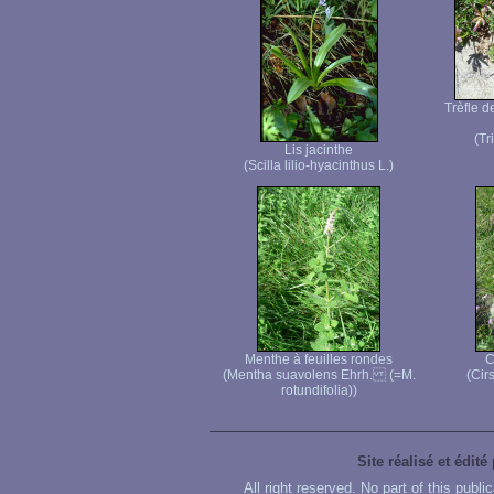
Trèfle d
(Tr
Lis jacinthe
(Scilla lilio-hyacinthus L.)
Menthe à feuilles rondes
C
(Mentha suavolens Ehrh. (=M.
(Cir
rotundifolia))
Site réalisé et édité
All right reserved. No part of this publ