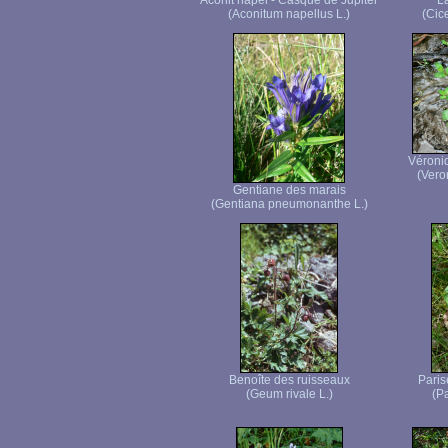
Aconit napel - Casque de Jupiter
La
(Aconitum napellus L.)
(Cice
Véroni
(Vero
Gentiane des marais
(Gentiana pneumonanthe L.)
Benoîte des ruisseaux
Paris
(Geum rivale L.)
(Pa