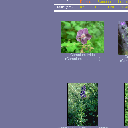
Port
Dressé
Rampant
Interm
Taille (cm)
0-5
5-10
10-20
20-4
Géranium livide
Gé
(Geranium phaeum L.)
(Gera