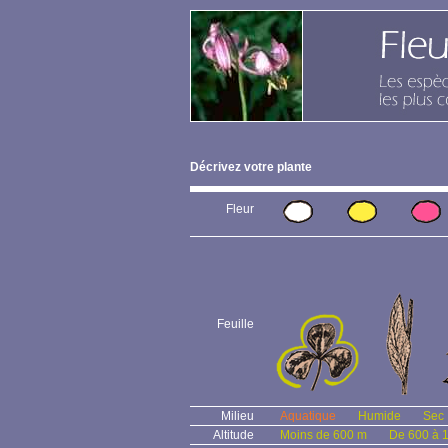
Décrivez votre plante
Fleur
Feuille
Milieu
Aquatique
Humide
Sec
Altitude
Moins de 600 m
De 600 à 