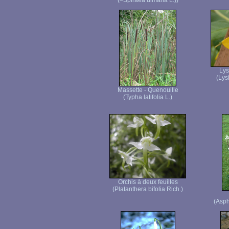
(=Spiraea ulmaria L.))
Ly
(Lys
Massette - Quenouille
(Typha latifolia L.)
Orchis à deux feuilles
(Platanthera bifolia Rich.)
(Asph