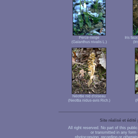
Perce-neige
Iris fau
(Galanthus nivalis L.)
(Ir
Néottie nid d'oiseau
(Neottia nidus-avis Rich.)
(
Site réalisé et édité
All right reserved. No part of this publ
or transmitted in any form
photocopying, recording or otherwise