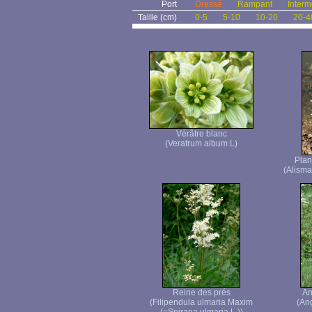
Port
Dressé
Rampant
Interm
Taille (cm)
0-5
5-10
10-20
20-4
Vérâtre blanc
(Veratrum album L)
Plan
(Alisma
Reine des prés
An
(Filipendula ulmaria Maxim
(Ang