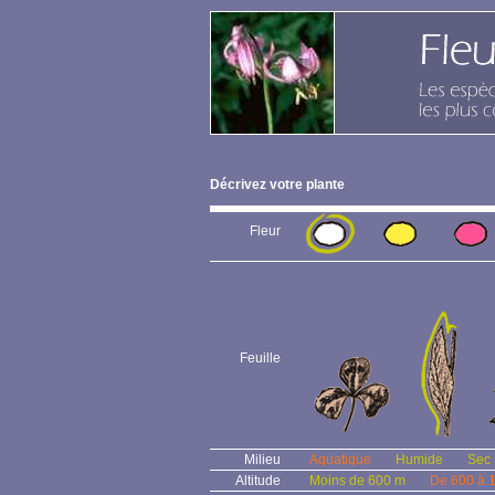
Décrivez votre plante
Fleur
Feuille
Milieu
Aquatique
Humide
Sec
Altitude
Moins de 600 m
De 600 à 