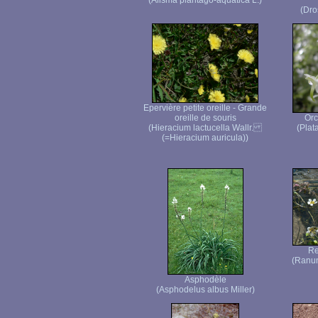
(Alisma plantago-aquatica L.)
(Dro
Epervière petite oreille - Grande
oreille de souris
Orc
(Hieracium lactucella Wallr.
(Plat
(=Hieracium auricula))
Re
(Ranun
Asphodèle
(Asphodelus albus Miller)