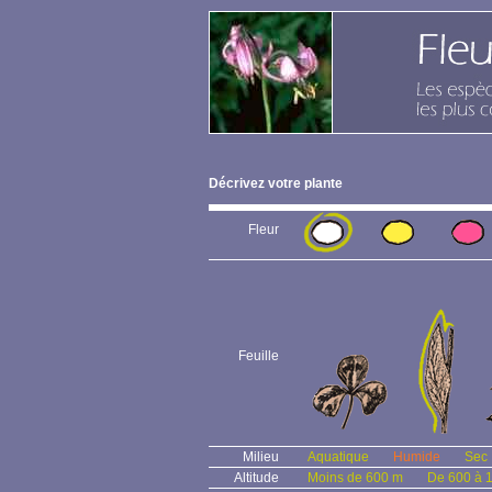
Décrivez votre plante
Fleur
Feuille
Milieu
Aquatique
Humide
Sec
Altitude
Moins de 600 m
De 600 à 