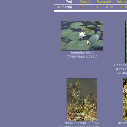
Port
Dressé
Rampant
Interm
Taille (cm)
0-5
5-10
10-20
20-4
Nénuphar blanc
(Nymphaea alba L.)
Gnaphale
(Omalo
(=Gnap
Plantain d'eau - Flûteau
Droser