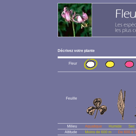
Décrivez votre plante
Fleur
Feuille
Milieu
Aquatique
Humide
Sec
Altitude
Moins de 600 m
De 600 à 