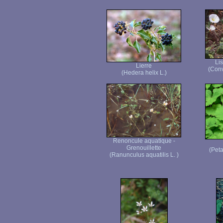
Li
Lierre
(Conv
(Hedera helix L.)
Renoncule aquatique -
Grenouillette
(Peta
(Ranunculus aquatilis L. )