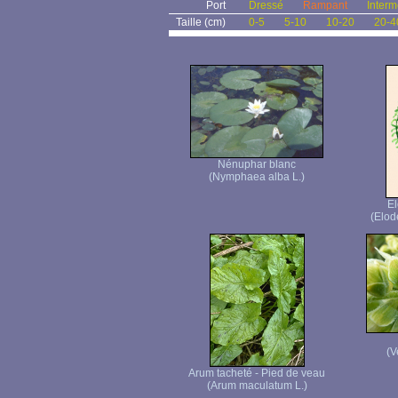
Port
Dressé
Rampant
Interm
Taille (cm)
0-5
5-10
10-20
20-4
Nénuphar blanc
(Nymphaea alba L.)
E
(Elod
(V
Arum tacheté - Pied de veau
(Arum maculatum L.)