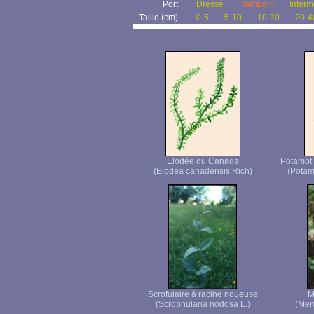
Port
Dressé
Rampant
Interm
Taille (cm)
0-5
5-10
10-20
20-4
Elodée du Canada
Potamot 
(Elodea canadensis Rich)
(Potam
Scrofulaire à racine noueuse
M
(Scrophularia nodosa L.)
(Merc