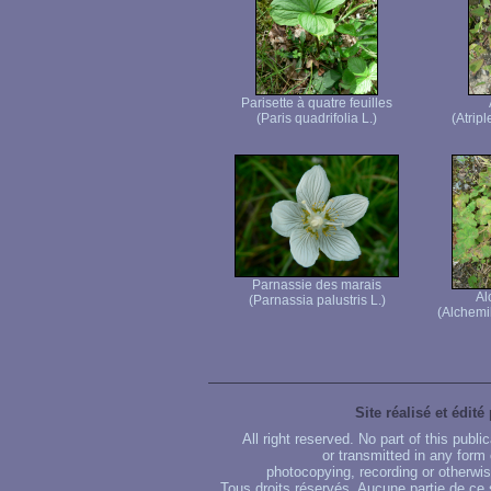
Parisette à quatre feuilles
(Paris quadrifolia L.)
(Atrip
Parnassie des marais
Al
(Parnassia palustris L.)
(Alchemi
Site réalisé et édité
All right reserved. No part of this publ
or transmitted in any form
photocopying, recording or otherwise
Tous droits réservés. Aucune partie de ce 