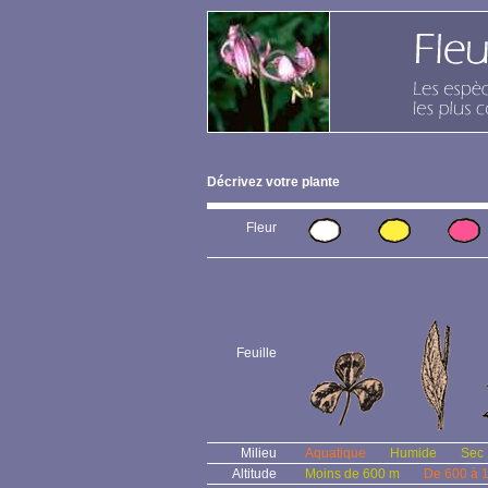
Décrivez votre plante
Fleur
Feuille
Milieu
Aquatique
Humide
Sec
Altitude
Moins de 600 m
De 600 à 