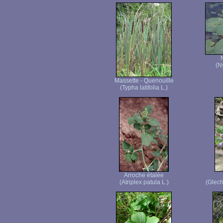
(N
Massette - Quenouille
(Typha latifolia L.)
Arroche étalée
(Atriplex patula L.)
(Glec