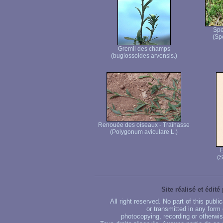
Spe
(Sp
Gremil des champs
(buglossoides arvensis.)
Renouée des oiseaux - Traînasse
(Polygonum aviculare L.)
E
(S
Site réalisé et édité
All right reserved. No part of this publ
or transmitted in any form
photocopying, recording or otherwise