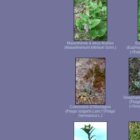
Maianthème à deux feuilles
Eu
(Maianthemum bifolium Schn.)
(Euphra
(=Euph
Gnaphale 
(Filag
(=Gna
Cotonnière d'Allemagne
(Filago vulgaris Lam. Filago
Germanica L.)