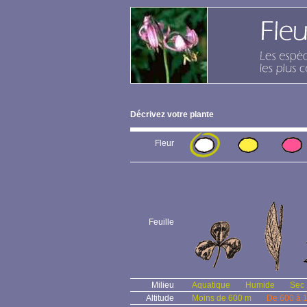
Décrivez votre plante
Fleur
Feuille
Milieu
Aquatique
Humide
Sec
Altitude
Moins de 600 m
De 600 à 