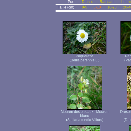
Port
Dressé
Rampant
Interm
Taille (cm)
0-5
5-10
10-20
20-4
Pâquerette
Par
(Bellis perennis L.)
(Par
Mouron des oiseaux - Mouron
Droser
blanc
(Stellaria media Villars)
(Dro