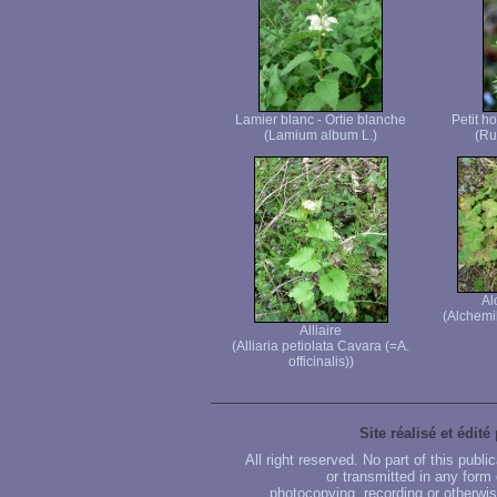
Lamier blanc - Ortie blanche
Petit h
(Lamium album L.)
(Ru
Al
(Alchemi
Alliaire
(Alliaria petiolata Cavara (=A.
officinalis))
Site réalisé et édité
All right reserved. No part of this publ
or transmitted in any form
photocopying, recording or otherwise