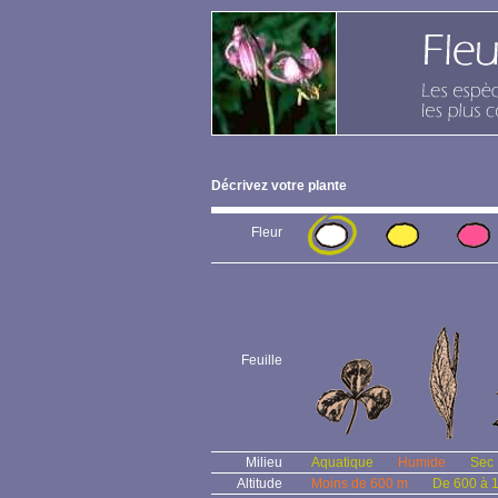
Décrivez votre plante
Fleur
Feuille
Milieu
Aquatique
Humide
Sec
Altitude
Moins de 600 m
De 600 à 