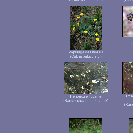
(Arum maculatum L.)
(Elod
(
Populage des marais
(Caltha palustris L.)
Ren
Renoncule flottante
(Ranunculus fluitans Lanck)
(Ranu