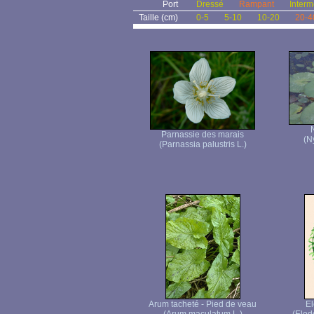
Port
Dressé
Rampant
Interm
Taille (cm)
0-5
5-10
10-20
20-4
Parnassie des marais
(N
(Parnassia palustris L.)
Arum tacheté - Pied de veau
E