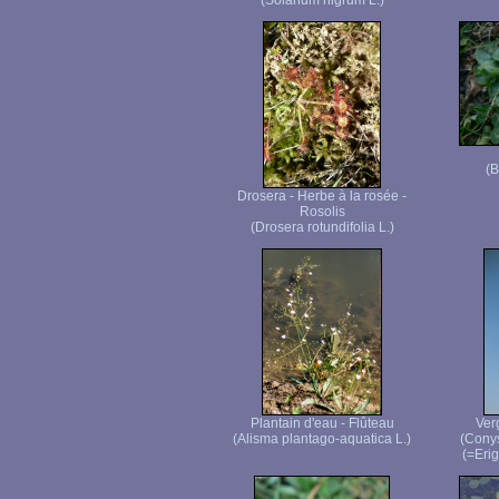
(Solanum nigrum L.)
(B
Drosera - Herbe à la rosée -
Rosolis
(Drosera rotundifolia L.)
Plantain d'eau - Flûteau
Ver
(Alisma plantago-aquatica L.)
(Cony
(=Erig