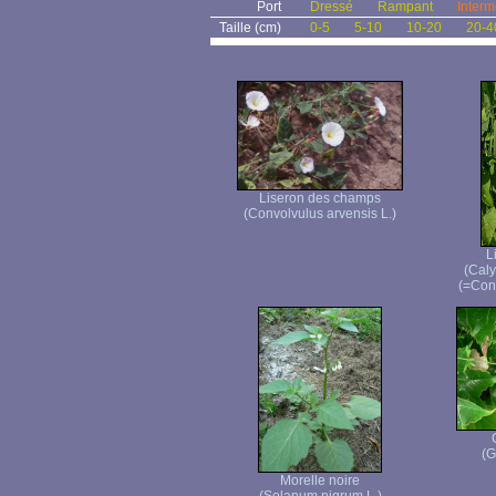
Port
Dressé
Rampant
Interm
Taille (cm)
0-5
5-10
10-20
20-4
Liseron des champs
(Convolvulus arvensis L.)
L
(Caly
(=Conv
(G
Morelle noire