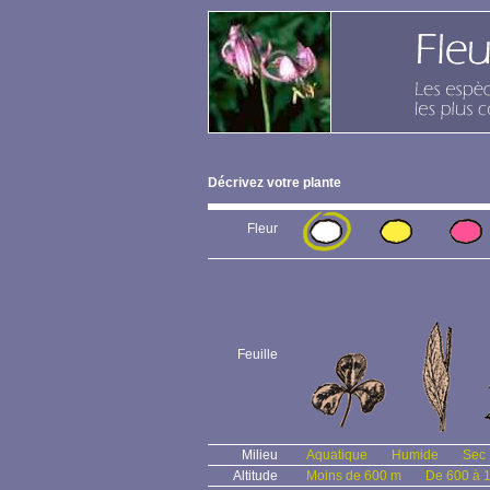
Décrivez votre plante
Fleur
Feuille
Milieu
Aquatique
Humide
Sec
Altitude
Moins de 600 m
De 600 à 