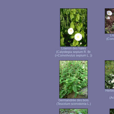
Li
(Conv
Liseron des haies
(Calystegia sepium R. Br.
(=Convolvulus sepium L. ))
Herbe 
(Ac
Germandrée des bois
(Teucrium scorodonia L.)