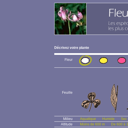
Décrivez votre plante
Fleur
Feuille
Milieu
Aquatique
Humide
Sec
Altitude
Moins de 600 m
De 600 à 