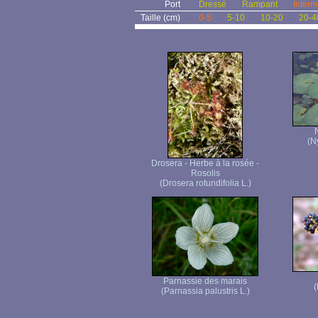
Port
Dressé
Rampant
Interm
Taille (cm)
0-5
5-10
10-20
20-4
(N
Drosera - Herbe à la rosée -
Rosolis
(Drosera rotundifolia L.)
Parnassie des marais
(
(Parnassia palustris L.)