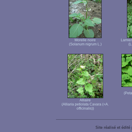
Morelle noire
Lamier
(Solanum nigrum L.)
(L
(Peta
Alliaire
(Alliaria petiolata Cavara (=A.
officinalis))
Site réalisé et édité