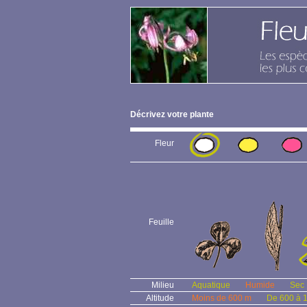
Décrivez votre plante
Fleur
Feuille
Milieu
Aquatique
Humide
Sec
Altitude
Moins de 600 m
De 600 à 