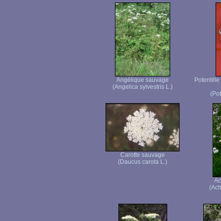
Angélique sauvage
Potentille
(Angelica sylvestris L.)
(Pot
Carotte sauvage
(Daucus carota L.)
Ac
(Ach