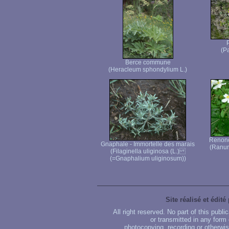
(Pa
Berce commune
(Heracleum sphondylium L.)
Renoncu
Gnaphale - Immortelle des marais
(Ranunc
(Filaginella uliginosa (L.)
(=Gnaphalium uliginosum))
Site réalisé et édité
All right reserved. No part of this publ
or transmitted in any form
photocopying, recording or otherwise