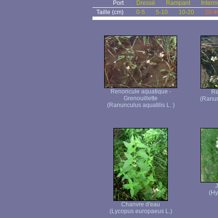
Port
Dressé
Rampant
Interm
Taille (cm)
0-5
5-10
10-20
20-4
Renoncule aquatique -
Re
Grenouillette
(Ranun
(Ranunculus aquatilis L. )
J
(Hy
Chanvre d'eau
(Lycopus europaeus L.)