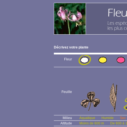
Décrivez votre plante
Fleur
Feuille
Milieu
Aquatique
Humide
Sec
Altitude
Moins de 600 m
De 600 à 