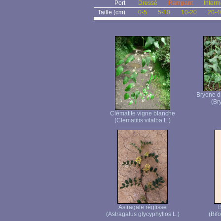
Port
Dressé
Rampant
Interm
Taille (cm)
0-5
5-10
10-20
20-4
Bryone di
(Br
Clématite vigne blanche
(Clematitis vitalba L.)
Astragale réglisse
B
(Astragalus glycyphyllos L.)
(Bif