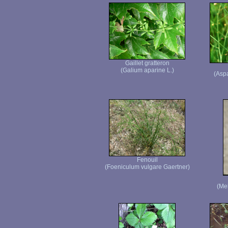
Gaillet gratteron
(Galium aparine L.)
(Aspa
Fenouil
(Foeniculum vulgare Gaertner)
(Mel