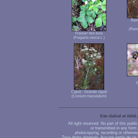
Ren
(Ranu
Fraisier des bois
(Fragaria vesca L.)
(
Ciguë - Grande ciguë
(Conium maculatum)
Site réalisé et édité
All right reserved. No part of this publ
or transmitted in any form
photocopying, recording or otherwise
Tous droits réservés. Aucune partie de ce 