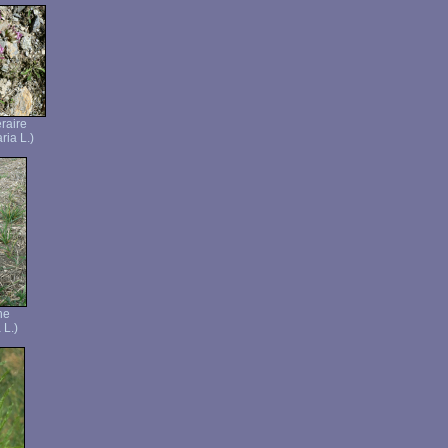
éraire
ria L.)
ne
 L.)