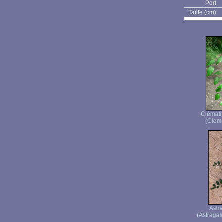
Port
Taille (cm)
Clémati
(Clema
Astr
(Astragal