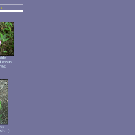
us
able
 Lassus
ia))
rés
is L.)