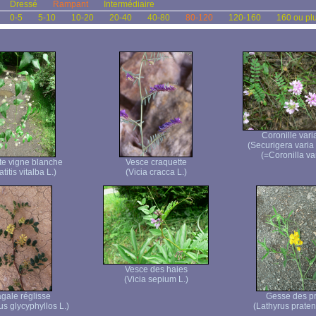
Dressé
Rampant
Intermédiaire
0-5
5-10
10-20
20-40
40-80
80-120
120-160
160 ou pl
Coronille vari
(Securigera varia
(=Coronilla var
te vigne blanche
Vesce craquette
titis vitalba L.)
(Vicia cracca L.)
Vesce des haies
(Vicia sepium L.)
agale réglisse
Gesse des p
us glycyphyllos L.)
(Lathyrus pratens