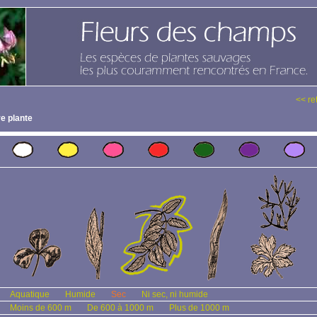
<< re
e plante
Aquatique
Humide
Sec
Ni sec, ni humide
Moins de 600 m
De 600 à 1000 m
Plus de 1000 m