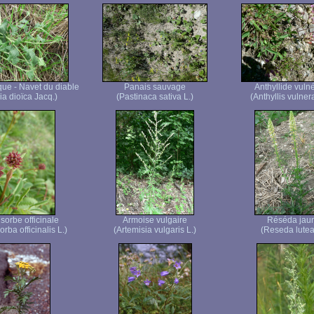
que - Navet du diable
Panais sauvage
Anthyllide vuln
ia dioïca Jacq.)
(Pastinaca sativa L.)
(Anthyllis vulnera
sorbe officinale
Armoise vulgaire
Réséda jau
rba officinalis L.)
(Artemisia vulgaris L.)
(Reseda lutea