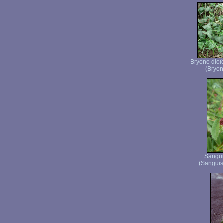
Bryone dioï
(Bryon
Sangui
(Sanguiso