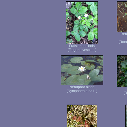
Ren
(Ranu
Fraisier des bois
(Fragaria vesca L.)
Nénuphar blanc
(Nymphaea alba L.)
(B