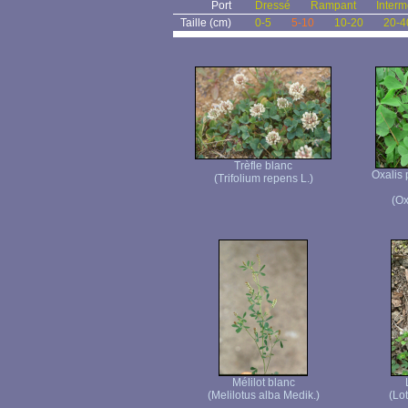
Port
Dressé
Rampant
Interm
Taille (cm)
0-5
5-10
10-20
20-4
Trèfle blanc
Oxalis 
(Trifolium repens L.)
(Ox
Mélilot blanc
(Melilotus alba Medik.)
(Lot