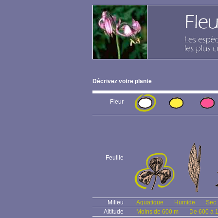
Décrivez votre plante
Fleur
Feuille
Milieu
Aquatique
Humide
Sec
Altitude
Moins de 600 m
De 600 à 