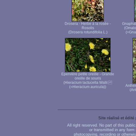
Drosera - Herbe à la rosée -
Gnaphale
Rosolis
(Omalo
(Drosera rotundifolia L.)
(=Gnap
Epervière petite oreille - Grande
oreille de souris
(Hieracium lactucella Wallr.
Anthé
(=Hieracium auricula))
(An
Site réalisé et édité
All right reserved. No part of this publ
or transmitted in any form
photocopying, recording or otherwise