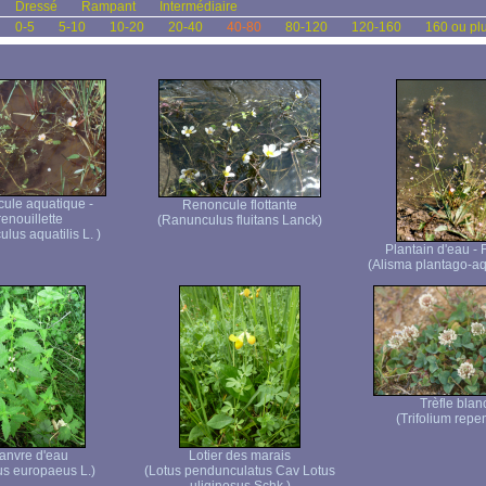
Dressé
Rampant
Intermédiaire
0-5
5-10
10-20
20-40
40-80
80-120
120-160
160 ou pl
ule aquatique -
Renoncule flottante
enouillette
(Ranunculus fluitans Lanck)
lus aquatilis L. )
Plantain d'eau - 
(Alisma plantago-aq
Trèfle blan
(Trifolium repen
anvre d'eau
Lotier des marais
s europaeus L.)
(Lotus pendunculatus Cav Lotus