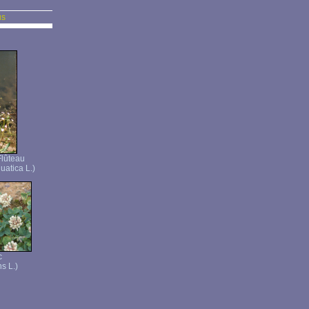
us
Flûteau
uatica L.)
c
s L.)