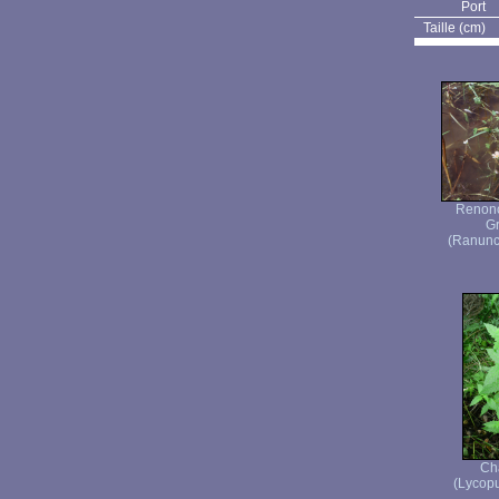
Port
Taille (cm)
Renonc
Gr
(Ranuncu
Ch
(Lycopu