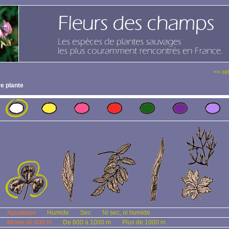
<< re
e plante
Aquatique
Humide
Sec
Ni sec, ni humide
Moins de 600 m
De 600 à 1000 m
Plus de 1000 m