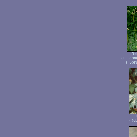
Rei
(Filipen
(=Spir
F
(Rub