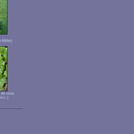
e
 Miller)
d de veau
m L.)