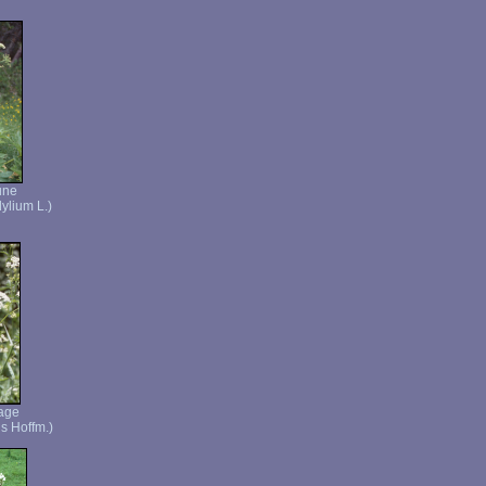
une
ylium L.)
vage
is Hoffm.)