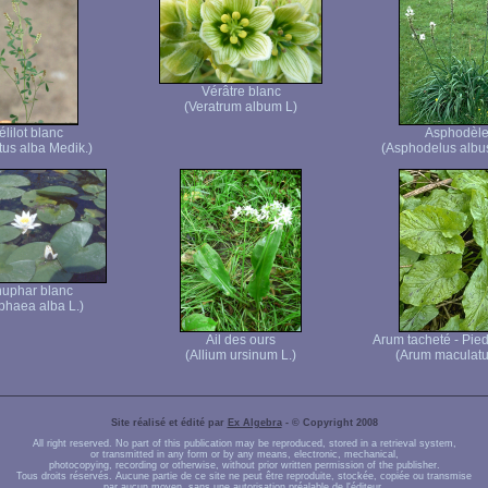
Vérâtre blanc
(Veratrum album L)
lilot blanc
Asphodèl
tus alba Medik.)
(Asphodelus albus
uphar blanc
haea alba L.)
Ail des ours
Arum tacheté - Pie
(Allium ursinum L.)
(Arum maculatu
Site réalisé et édité par
Ex Algebra
- © Copyright 2008
All right reserved. No part of this publication may be reproduced, stored in a retrieval system,
or transmitted in any form or by any means, electronic, mechanical,
photocopying, recording or otherwise, without prior written permission of the publisher.
Tous droits réservés. Aucune partie de ce site ne peut être reproduite, stockée, copiée ou transmise
par aucun moyen, sans une autorisation préalable de l'éditeur.