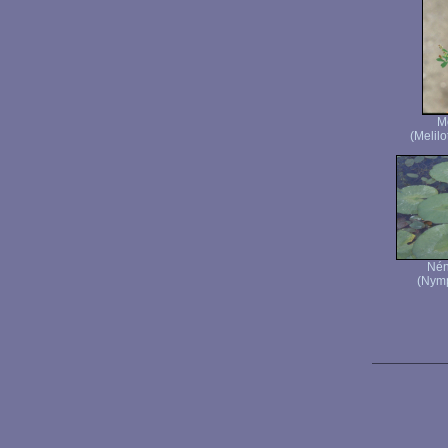
Mé
(Melilo
Nén
(Nymp