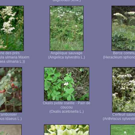
uliginosus Schk.)
ne des prés
Angélique sauvage
Berce comm
dula ulmaria Maxim
(Angelica sylvestris L.)
(Heracleum sphond
aea ulmaria L.))
Oxalis petite oseille - Pain de
coucou
(Oxalis acetosella L.)
ramboisier
Cerfeuil sau
us idaeus L.)
(Anthriscus sylvestr