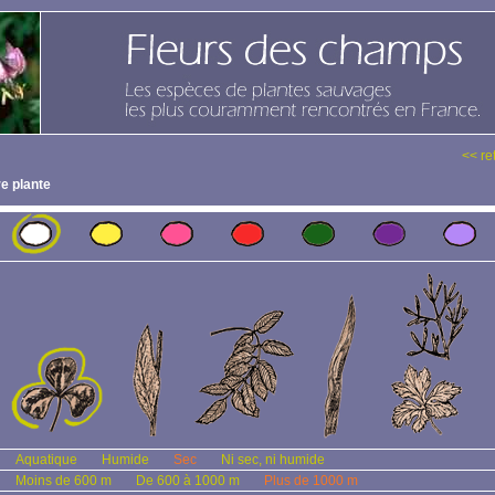
<< re
e plante
Aquatique
Humide
Sec
Ni sec, ni humide
Moins de 600 m
De 600 à 1000 m
Plus de 1000 m