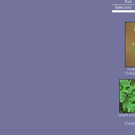
Port
Taille (cm)
Trèf
(Trifo
Oxalis pet
(Oxali