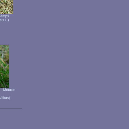
hamps
is L.)
 - Mouron
illars)