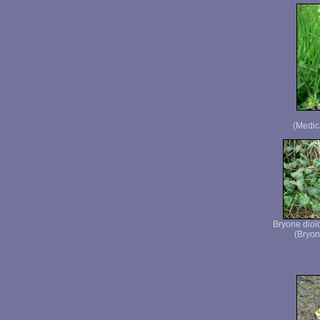
(Medic
Bryone dioï
(Bryon