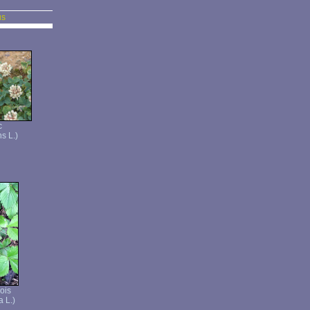
us
c
s L.)
bois
a L.)