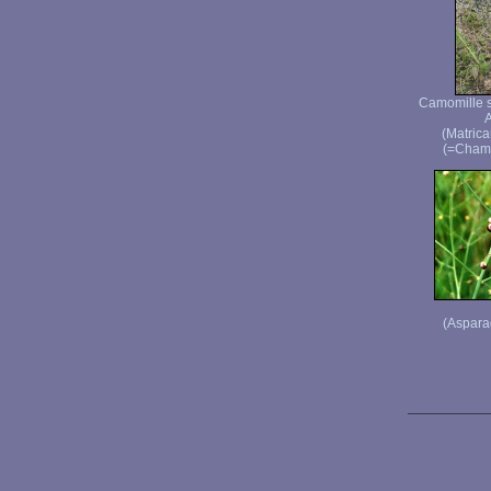
Camomille 
(Matrica
(=Chamom
(Asparag