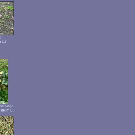
c
 L.)
 sauvage
strum L.)