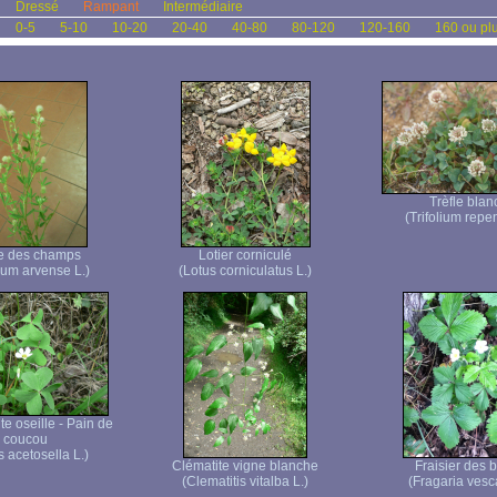
Dressé
Rampant
Intermédiaire
0-5
5-10
10-20
20-40
40-80
80-120
120-160
160 ou pl
Trèfle blan
(Trifolium repen
le des champs
Lotier corniculé
lium arvense L.)
(Lotus corniculatus L.)
ite oseille - Pain de
coucou
s acetosella L.)
Clématite vigne blanche
Fraisier des 
(Clematitis vitalba L.)
(Fragaria vesc