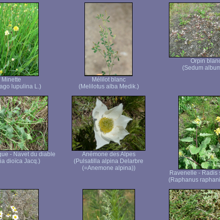
Orpin blan
(Sedum album
Minette
Mélilot blanc
ago lupulina L.)
(Melilotus alba Medik.)
que - Navet du diable
Anémone des Alpes
ia dioïca Jacq.)
(Pulsatilla alpina Delarbre
(=Anemone alpina))
Ravenelle - Radis
(Raphanus raphani